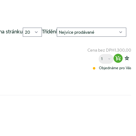
na stránku
Třídění
Cena bez DPH
1.300,00
Množství
Warenko
Zur
Objednáme pro Vás