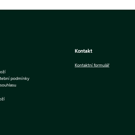
Kontakt
Kontaktní formulář
oží
atební podmínky
u souhlasu
oží