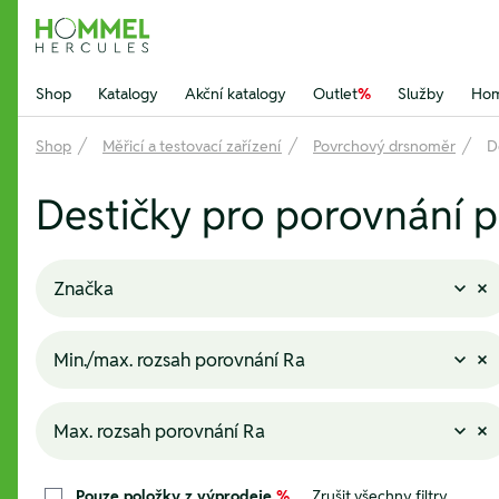
Hommel Hercules
Shop
Katalogy
Akční katalogy
Outlet
%
Služby
Hom
Shop
Měřicí a testovací zařízení
Povrchový drsnoměr
D
Destičky pro porovnání 
Značka
Min./max. rozsah porovnání Ra
Max. rozsah porovnání Ra
Pouze položky z výprodeje
%
Zrušit všechny filtry