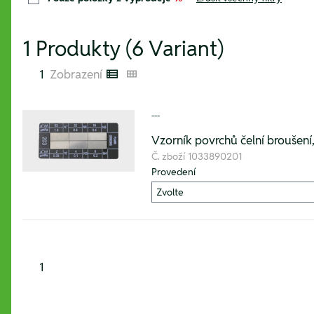
1 Produkty (6 Variant)
1
Zobrazení
Listenansicht
Kachelansicht
---
Vzorník povrchů čelní broušení
Č. zboží
1033890201
Provedení
1