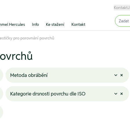
Kontakt
J
Input (
mel Hercules
Info
Ke stažení
Kontakt
estičky pro porovnání povrchů
povrchů
Metoda obrábění
Kategorie drsnosti povrchu dle ISO