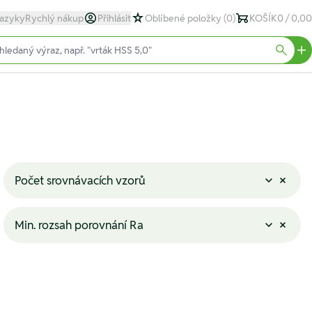
azyky
Rychlý nákup
Přihlásit
Oblíbené položky
(0)
KOŠÍK
0 / 0,00
text)
Searc
Počet srovnávacích vzorů
Min. rozsah porovnání Ra