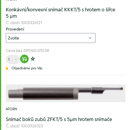
Konkávní/konvexní snímač KKKT/5 s hrotem o šířce
5 µm
Č. zboží
1003326121
Provedení
Cena bez DPH
60.051,58
Množství
Warenkorb hinzufügen
Zur Wunschliste hinzufügen
Objednáme pro Vás
ATORN
Snímač boků zubů ZFKT/5 s 5µm hrotem snímače
Č. zboží
1003326123