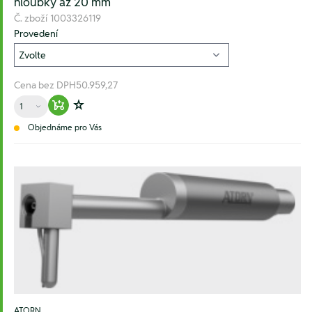
hloubky až 20 mm
Č. zboží
1003326119
Provedení
Cena bez DPH
50.959,27
Množství
Warenkorb hinzufügen
Zur Wunschliste hinzufügen
Objednáme pro Vás
ATORN