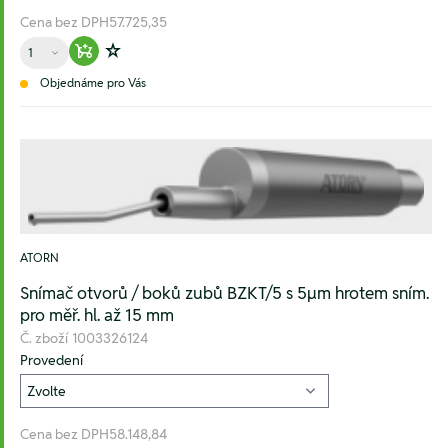
Cena bez DPH
57.725,35
Množství
Warenkorb hinzufügen
Zur Wunschliste hinzufügen
Objednáme pro Vás
ATORN
Snímač otvorů / boků zubů BZKT/5 s 5µm hrotem sním.
pro měř. hl. až 15 mm
Č. zboží
1003326124
Provedení
Cena bez DPH
58.148,84