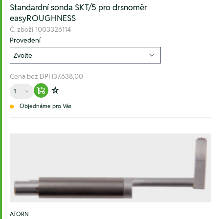
Standardní sonda SKT/5 pro drsnoměr
easyROUGHNESS
Č. zboží
1003326114
Provedení
Cena bez DPH
37.638,00
Množství
Warenkorb hinzufügen
Zur Wunschliste hinzufügen
Objednáme pro Vás
ATORN