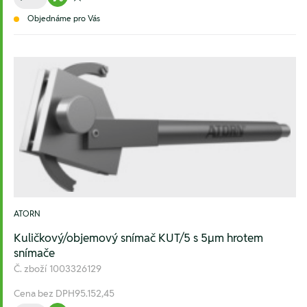
Warenkorb hinzufügen
Zur Wunschliste hinzufügen
Objednáme pro Vás
ATORN
Kuličkový/objemový snímač KUT/5 s 5µm hrotem
snímače
Č. zboží
1003326129
Cena bez DPH
95.152,45