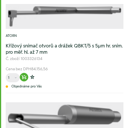
ATORN
Křížový snímač otvorů a drážek QBKT/5 s 5µm hr. sním.
pro měř. hl. až 7 mm
Č. zboží
1003326134
Cena bez DPH
84.156,56
Množství
Warenkorb hinzufügen
Zur Wunschliste hinzufügen
Objednáme pro Vás