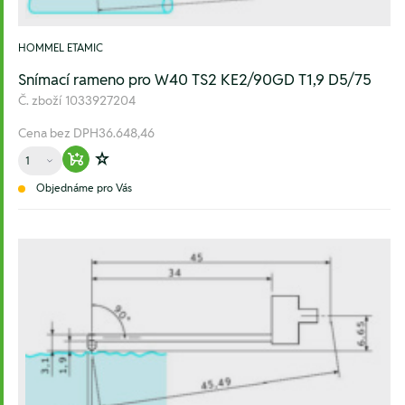
HOMMEL ETAMIC
Snímací rameno pro W40 TS2 KE2/90GD T1,9 D5/75
Č. zboží
1033927204
Cena bez DPH
36.648,46
Množství
Warenkorb hinzufügen
Zur Wunschliste hinzufügen
Objednáme pro Vás