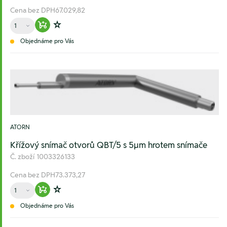
Cena bez DPH
67.029,82
Množství
Warenkorb hinzufügen
Zur Wunschliste hinzufügen
Objednáme pro Vás
ATORN
Křížový snímač otvorů QBT/5 s 5µm hrotem snímače
Č. zboží
1003326133
Cena bez DPH
73.373,27
Množství
Warenkorb hinzufügen
Zur Wunschliste hinzufügen
Objednáme pro Vás