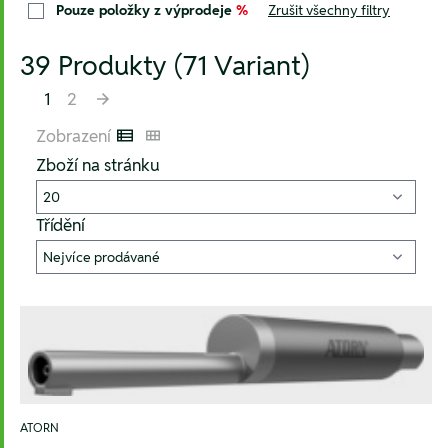
Pouze položky z výprodeje
%
Zrušit všechny filtry
39 Produkty (71 Variant)
1
2
Zobrazení
Listenansicht
Kachelansicht
Zboží na stránku
Třídění
ATORN