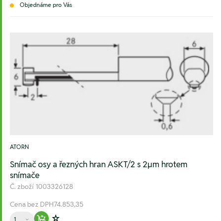
Objednáme pro Vás
ATORN
Snímač osy a řezných hran ASKT/2 s 2µm hrotem
snímače
Č. zboží
1003326128
Cena bez DPH
74.853,35
Množství