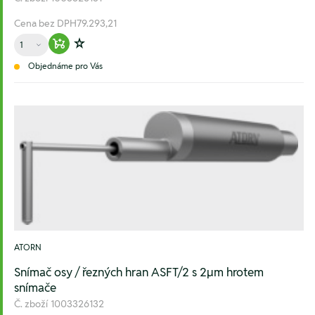
Cena bez DPH
79.293,21
Množství
Warenkorb hinzufügen
Zur Wunschliste hinzufügen
Objednáme pro Vás
ATORN
Snímač osy / řezných hran ASFT/2 s 2µm hrotem
snímače
Č. zboží
1003326132