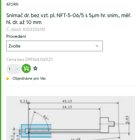
ATORN
Snímač dr. bez vzt. pl. NFT-5-06/5 s 5µm hr. sním., měř.
hl. dr. až 10 mm
Č. zboží
1003326151
Provedení
Cena bez DPH
64.069,21
Množství
Warenkorb hinzufügen
Zur Wunschliste hinzufügen
Objednáme pro Vás