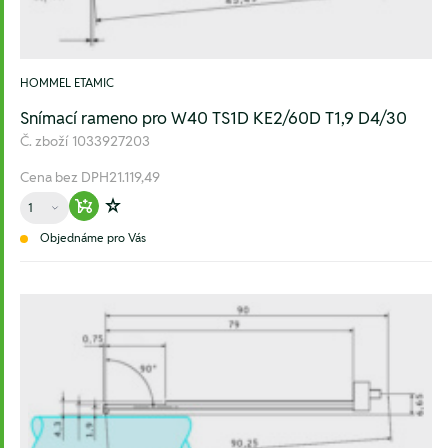
HOMMEL ETAMIC
Snímací rameno pro W40 TS1D KE2/60D T1,9 D4/30
Č. zboží
1033927203
Cena bez DPH
21.119,49
Množství
Warenkorb hinzufügen
Zur Wunschliste hinzufügen
Objednáme pro Vás