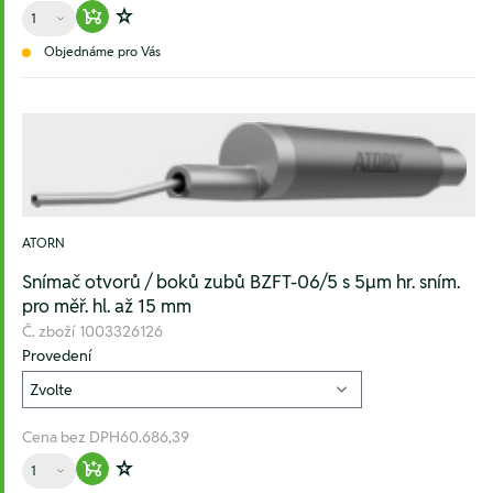
Množství
Warenkorb hinzufügen
Zur Wunschliste hinzufügen
Objednáme pro Vás
ATORN
Snímač otvorů / boků zubů BZFT-06/5 s 5µm hr. sním.
pro měř. hl. až 15 mm
Č. zboží
1003326126
Provedení
Cena bez DPH
60.686,39
Množství
Warenkorb hinzufügen
Zur Wunschliste hinzufügen