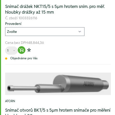
Snímač drážek NKT15/5 s 5µm hrotem sním. pro měř.
hloubky drážky až 15 mm
Č. zboží
1003326116
Provedení
Cena bez DPH
48.844,36
Množství
Warenkorb hinzufügen
Zur Wunschliste hinzufügen
Objednáme pro Vás
ATORN
Snímač otvorů BKT/5 s 5µm hrotem snímače pro měření