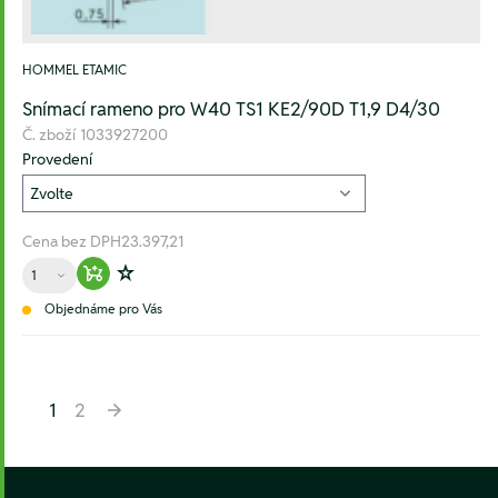
HOMMEL ETAMIC
Snímací rameno pro W40 TS1 KE2/90D T1,9 D4/30
Č. zboží
1033927200
Provedení
Cena bez DPH
23.397,21
Množství
Warenkorb hinzufügen
Zur Wunschliste hinzufügen
Objednáme pro Vás
1
2
Footer