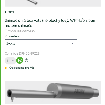
ATORN
Snímač úhlů bez vztažné plochy levý, WFT-L/5 s 5µm
hrotem snímače
Č. zboží
1003326135
Provedení
Cena bez DPH
60.897,28
Množství
Warenkorb hinzufügen
Zur Wunschliste hinzufügen
Objednáme pro Vás