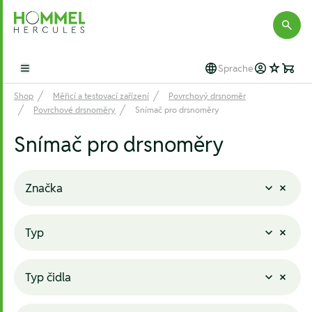
Hommel Hercules
Sprache
Open main menu
Shop
Měřicí a testovací zařízení
Povrchový drsnoměr
Povrchové drsnoměry
Snímač pro drsnoměry
Snímač pro drsnoměry
Značka
Typ
Typ čidla