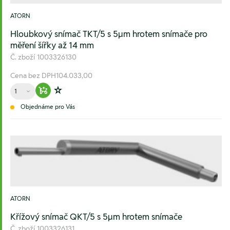
ATORN
Hloubkový snímač TKT/5 s 5µm hrotem snímače pro
měření šířky až 14 mm
Č. zboží
1003326130
Cena bez DPH
104.033,00
Množství
Warenkorb hinzufügen
Zur Wunschliste hinzufügen
Objednáme pro Vás
ATORN
Křížový snímač QKT/5 s 5µm hrotem snímače
Č. zboží
1003326131