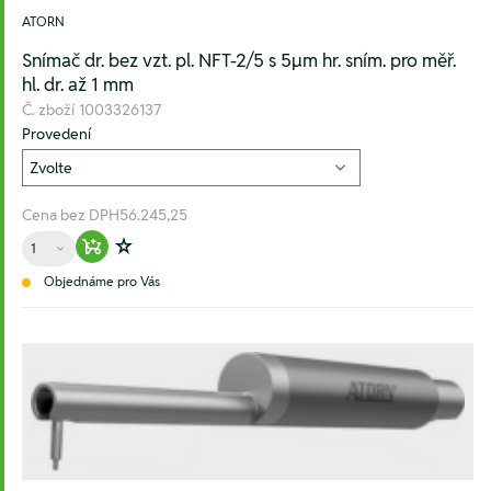
ATORN
Snímač dr. bez vzt. pl. NFT-2/5 s 5µm hr. sním. pro měř.
hl. dr. až 1 mm
Č. zboží
1003326137
Provedení
Cena bez DPH
56.245,25
Množství
Warenkorb hinzufügen
Zur Wunschliste hinzufügen
Objednáme pro Vás