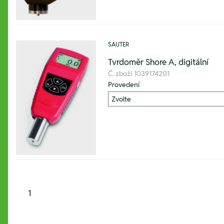
SAUTER
Tvrdoměr Shore A, digitální
Č. zboží
1039174201
Provedení
1