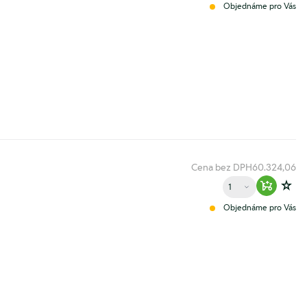
Objednáme pro Vás
Cena bez DPH
60.324,06
Množství
Warenko
Zur
Objednáme pro Vás