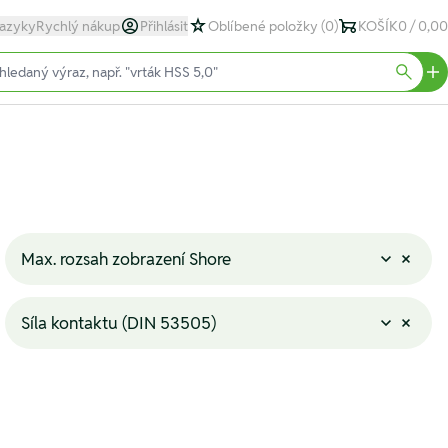
azyky
Rychlý nákup
Přihlásit
Oblíbené položky
(0)
KOŠÍK
0 / 0,00
text)
Searc
Max. rozsah zobrazení Shore
Síla kontaktu (DIN 53505)