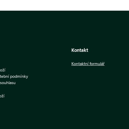
Kontakt
Kontaktní formulář
oží
atební podmínky
u souhlasu
oží