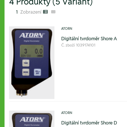
4 Produkty (5 Variant)
1
Zobrazení
Listenansicht
Kachelansicht
ATORN
Digitální tvrdoměr Shore A
Č. zboží
1039174101
ATORN
Digitální tvrdoměr Shore D