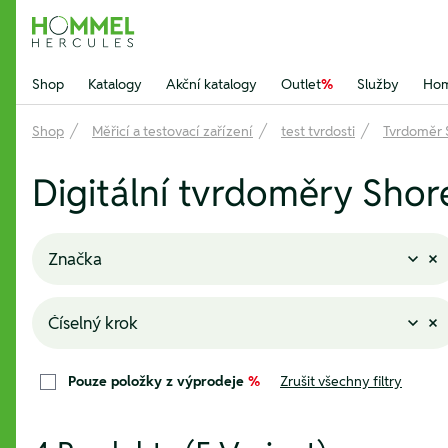
Hommel Hercules
Shop
Katalogy
Akční katalogy
Outlet
%
Služby
Hom
Shop
Měřicí a testovací zařízení
test tvrdosti
Tvrdoměr 
Digitální tvrdoměry Shor
Značka
Číselný krok
Pouze položky z výprodeje
%
Zrušit všechny filtry