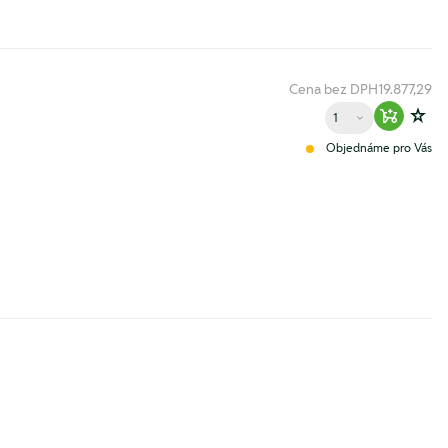
Cena bez DPH
19.877,29
Množství
Warenko
Zur
Objednáme pro Vás