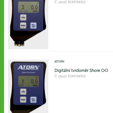
Č. zboží
1039174102
ATORN
Digitální tvrdoměr Shore OO
Č. zboží
1039174103