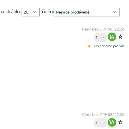
na stránku
Třídění
Cena bez DPH
58.122,26
Množství
Warenko
Zur
Objednáme pro Vás
Cena bez DPH
58.122,26
Množství
Warenko
Zur