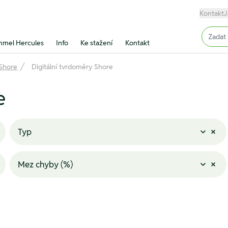
Kontakt
J
Input (
mel Hercules
Info
Ke stažení
Kontakt
Shore
Digitální tvrdoměry Shore
e
Typ
Mez chyby (%)