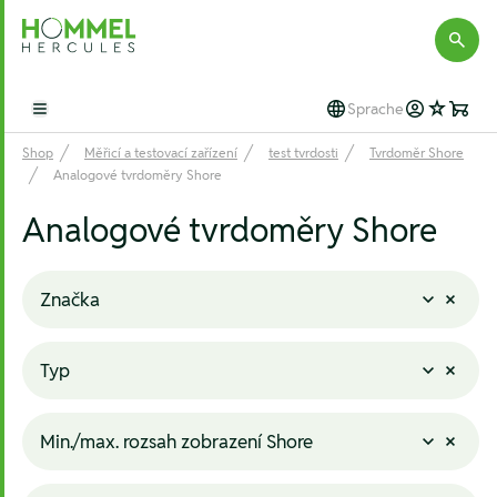
Hommel Hercules
Sprache
Open main menu
Shop
Měřicí a testovací zařízení
test tvrdosti
Tvrdoměr Shore
Analogové tvrdoměry Shore
Analogové tvrdoměry Shore
Značka
Typ
Min./max. rozsah zobrazení Shore