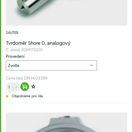
SAUTER
Tvrdoměr Shore 0, analogový
Č. zboží
1039173201
Provedení
Cena bez DPH
4.037,89
Množství
Warenkorb hinzufügen
Zur Wunschliste hinzufügen
Objednáme pro Vás