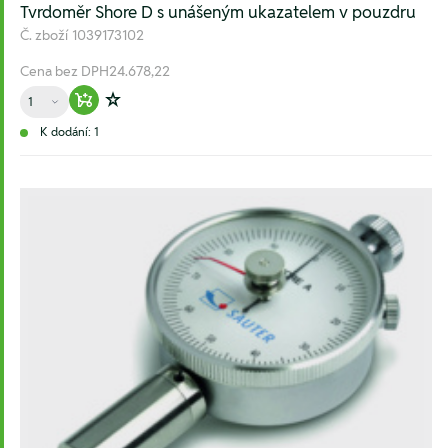
Tvrdoměr Shore D s unášeným ukazatelem v pouzdru
Č. zboží
1039173102
Cena bez DPH
24.678,22
Množství
Warenkorb hinzufügen
Zur Wunschliste hinzufügen
K dodání: 1