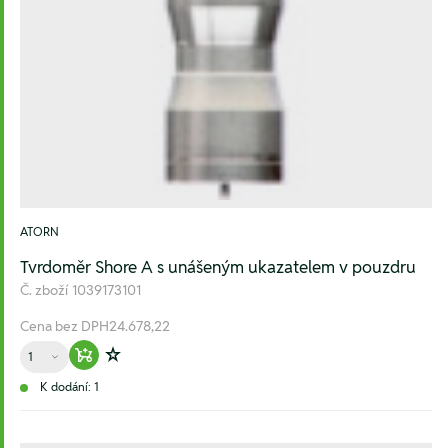
ATORN
Tvrdoměr Shore A s unášeným ukazatelem v pouzdru
Č. zboží
1039173101
Cena bez DPH
24.678,22
Množství
Warenkorb hinzufügen
Zur Wunschliste hinzufügen
K dodání: 1