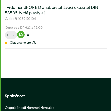
Tvrdoměr SHORE D anal. přetáhávací ukazatel DIN
53505 tvrdé plasty aj.
Č. zboží
1039170104
Cena bez DPH
23.675,00
Množství
Warenkorb hinzufügen
Zur Wunschliste hinzufügen
Objednáme pro Vás
1
Footer
Společnost
O společnosti Hommel Hercules