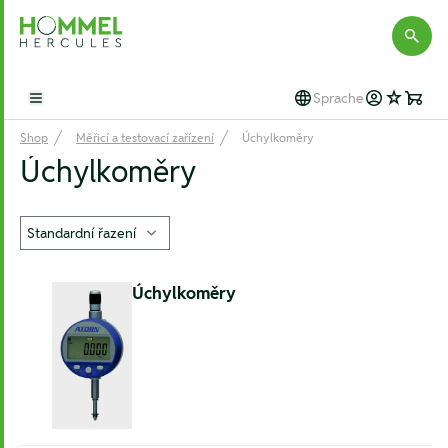
Hommel Hercules
Sprache
Open main menu
Shop
Měřicí a testovací zařízení
Úchylkoměry
Úchylkoměry
Úchylkoměry