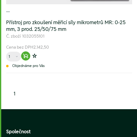
---
Přístroj pro zkoušení měřicí síly mikrometrů MR: 0-25
mm, 3 prod. 25/50/75 mm
Č. zboží
1032055101
Cena bez DPH
2.142,50
Množství
Warenkorb hinzufügen
Zur Wunschliste hinzufügen
Objednáme pro Vás
1
Footer
Společnost