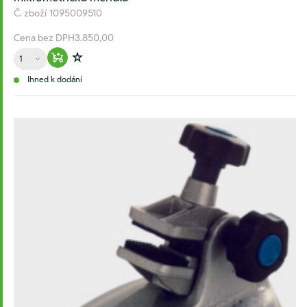
Č. zboží
1095009510
Cena bez DPH
3.850,00
Množství
Warenkorb hinzufügen
Zur Wunschliste hinzufügen
Ihned k dodání