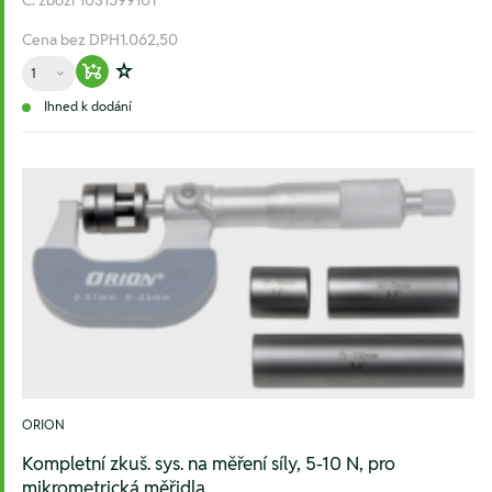
Č. zboží
1031599101
Cena bez DPH
1.062,50
Množství
Warenkorb hinzufügen
Zur Wunschliste hinzufügen
Ihned k dodání
ORION
Kompletní zkuš. sys. na měření síly, 5-10 N, pro
mikrometrická měřidla