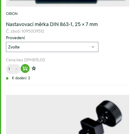
ORION
Nastavovací měrka DIN 863-1, 25 × 7 mm
Č. zboží
1095009512
Provedení
Cena bez DPH
815,00
Množství
Warenkorb hinzufügen
Zur Wunschliste hinzufügen
K dodání: 2