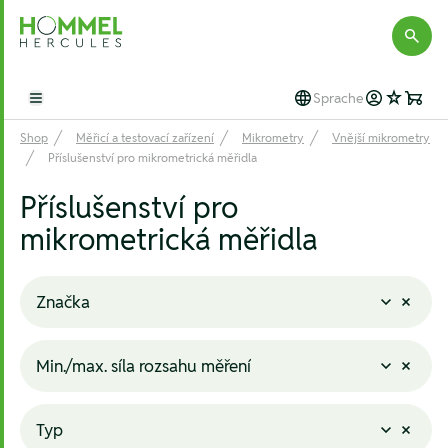
Hommel Hercules
Sprache
Open main menu
Shop
Měřicí a testovací zařízení
Mikrometry
Vnější mikrometry
Příslušenství pro mikrometrická měřidla
Příslušenství pro
mikrometrická měřidla
Značka
Min./max. síla rozsahu měření
Typ