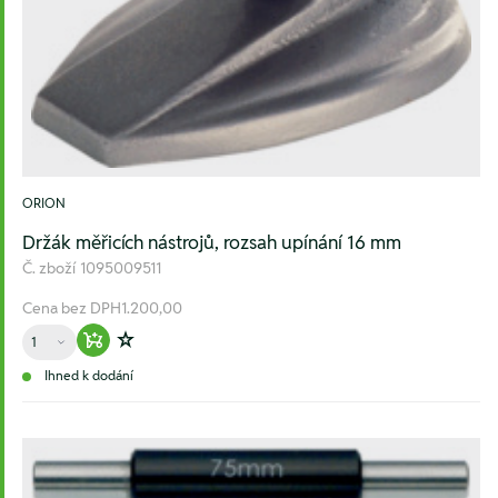
ORION
Držák měřicích nástrojů, rozsah upínání 16 mm
Č. zboží
1095009511
Cena bez DPH
1.200,00
Množství
Warenkorb hinzufügen
Zur Wunschliste hinzufügen
Ihned k dodání