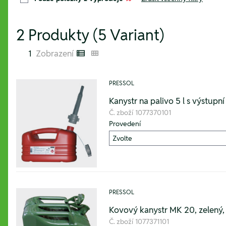
2 Produkty (5 Variant)
1
Zobrazení
Listenansicht
Kachelansicht
PRESSOL
Kanystr na palivo 5 l s výstup
Č. zboží
1077370101
Provedení
PRESSOL
Kovový kanystr MK 20, zelený, 
Č. zboží
1077371101