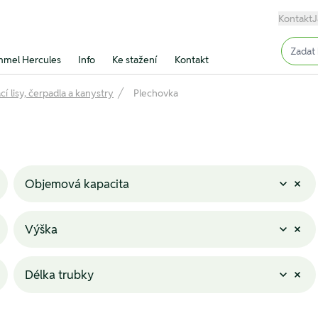
Kontakt
J
Input (
mel Hercules
Info
Ke stažení
Kontakt
í lisy, čerpadla a kanystry
Plechovka
Objemová kapacita
Výška
Délka trubky