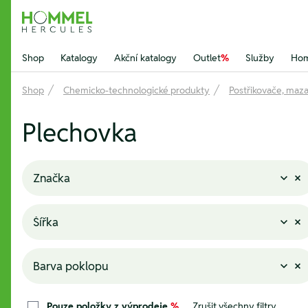
Hommel Hercules
Shop
Katalogy
Akční katalogy
Outlet
%
Služby
Hom
Shop
Chemicko-technologické produkty
Postřikovače, mazac
Plechovka
Značka
Šířka
Barva poklopu
Pouze položky z výprodeje
%
Zrušit všechny filtry