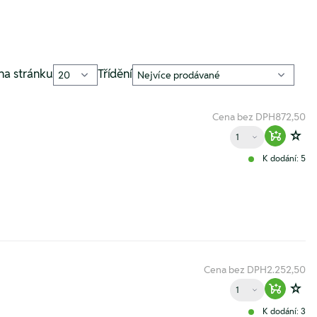
na stránku
Třídění
Cena bez DPH
872,50
Množství
Warenko
Zur
K dodání: 5
Cena bez DPH
2.252,50
Množství
Warenko
Zur
K dodání: 3