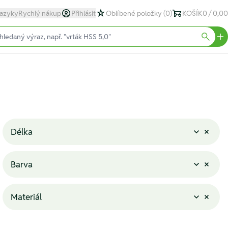
azyky
Rychlý nákup
Přihlásit
Oblíbené položky
(0)
KOŠÍK
0 / 0,00
text)
Searc
Délka
Barva
Materiál