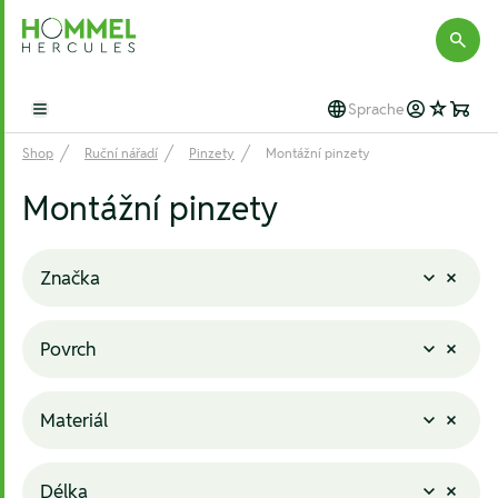
Hommel Hercules
Sprache
Open main menu
Shop
Ruční nářadí
Pinzety
Montážní pinzety
Montážní pinzety
Značka
Povrch
Materiál
Délka