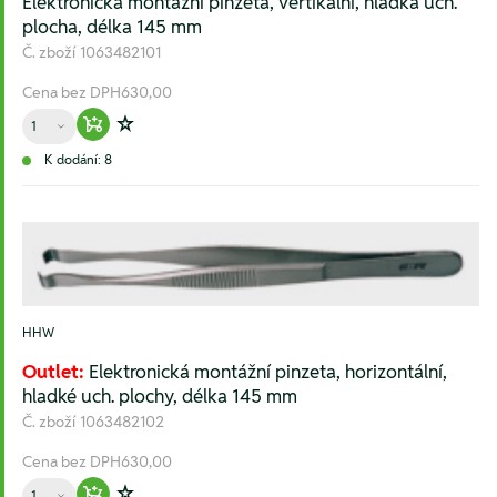
Elektronická montážní pinzeta, vertikální, hladká uch.
plocha, délka 145 mm
Č. zboží
1063482101
Cena bez DPH
630,00
Množství
Warenkorb hinzufügen
Zur Wunschliste hinzufügen
K dodání: 8
HHW
Outlet:
Elektronická montážní pinzeta, horizontální,
hladké uch. plochy, délka 145 mm
Č. zboží
1063482102
Cena bez DPH
630,00
Množství