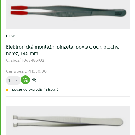
HHW
Elektronická montážní pinzeta, povlak. uch. plochy,
nerez, 145 mm
Č. zboží
1063485102
Cena bez DPH
630,00
Množství
Warenkorb hinzufügen
Zur Wunschliste hinzufügen
pouze do vyprodání zásob: 3