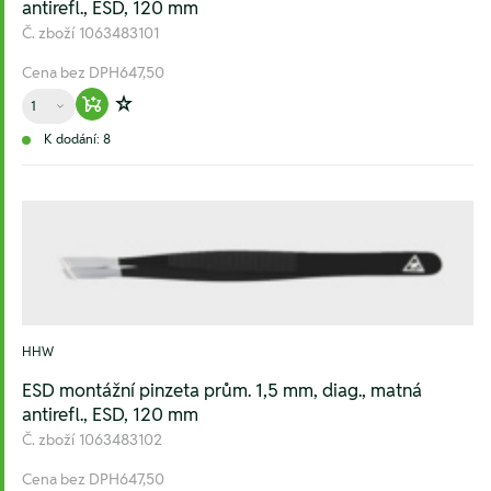
antirefl., ESD, 120 mm
Č. zboží
1063483101
Cena bez DPH
647,50
Množství
Warenkorb hinzufügen
Zur Wunschliste hinzufügen
K dodání: 8
HHW
ESD montážní pinzeta prům. 1,5 mm, diag., matná
antirefl., ESD, 120 mm
Č. zboží
1063483102
Cena bez DPH
647,50