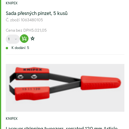
KNIPEX
Sada přesných pinzet, 5 kusů
Č. zboží
1063480105
Cena bez DPH
5.021,05
Množství
Warenkorb hinzufügen
Zur Wunschliste hinzufügen
K dodání: 5
KNIPEX
Lacquer stripping tweezers, serrated 120 mm Article