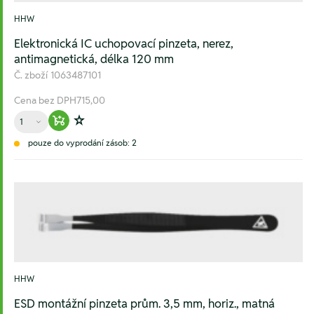
HHW
Elektronická IC uchopovací pinzeta, nerez,
antimagnetická, délka 120 mm
Č. zboží
1063487101
Cena bez DPH
715,00
Množství
Warenkorb hinzufügen
Zur Wunschliste hinzufügen
pouze do vyprodání zásob: 2
HHW
ESD montážní pinzeta prům. 3,5 mm, horiz., matná