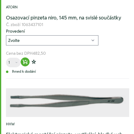
ATORN
Osazovací pinzeta niro, 145 mm, na svislé součástky
Č. zboží
1063437101
Provedení
Cena bez DPH
482,50
Množství
Warenkorb hinzufügen
Zur Wunschliste hinzufügen
Ihned k dodání
HHW