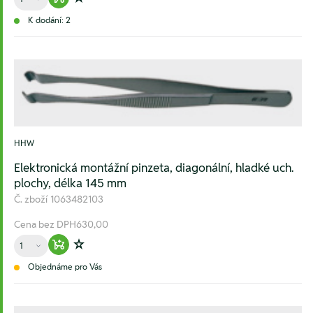
Warenkorb hinzufügen
Zur Wunschliste hinzufügen
K dodání: 2
HHW
Elektronická montážní pinzeta, diagonální, hladké uch.
plochy, délka 145 mm
Č. zboží
1063482103
Cena bez DPH
630,00
Množství
Warenkorb hinzufügen
Zur Wunschliste hinzufügen
Objednáme pro Vás