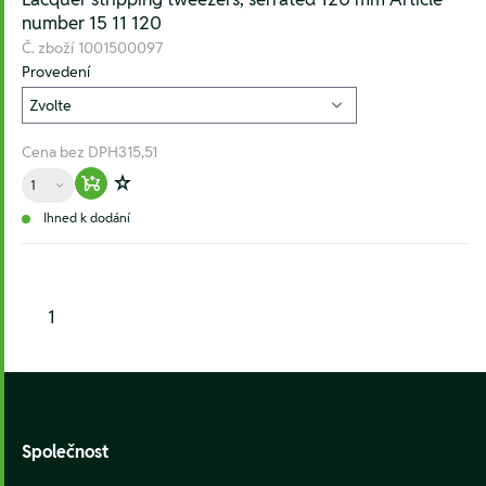
number 15 11 120
Č. zboží
1001500097
Provedení
Cena bez DPH
315,51
Množství
Warenkorb hinzufügen
Zur Wunschliste hinzufügen
Ihned k dodání
1
Footer
Společnost