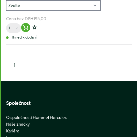
Cena bez DPH
195,00
Množství
Warenkorb hinzufügen
Zur Wunschliste hinzufügen
Ihned k dodání
1
Footer
Společnost
O společnosti Hommel Hercules
Naše značky
Kariéra