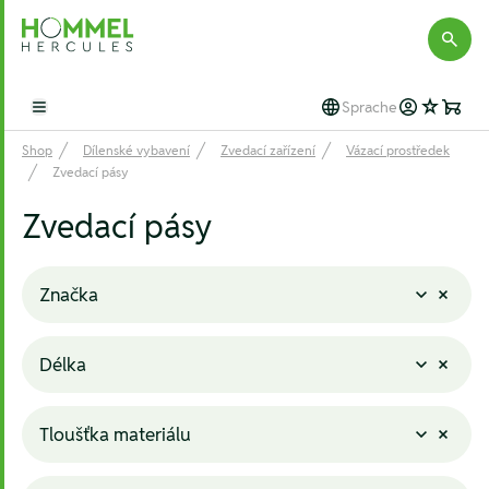
Hommel Hercules
Sprache
Open main menu
Shop
Dílenské vybavení
Zvedací zařízení
Vázací prostředek
Zvedací pásy
Zvedací pásy
Značka
Délka
Tloušťka materiálu