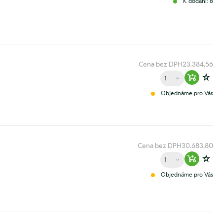
K dodání: 6
Cena bez DPH
23.384,56
Množství
Warenko
Zur
Objednáme pro Vás
Cena bez DPH
30.683,80
Množství
Warenko
Zur
Objednáme pro Vás