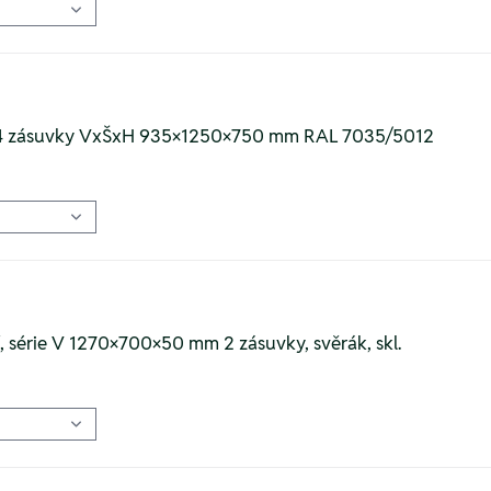
ře 4 zásuvky VxŠxH 935×1250×750 mm RAL 7035/5012
í, série V 1270×700×50 mm 2 zásuvky, svěrák, skl.