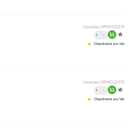
Cena bez DPH
57.237,75
Množství
Warenko
Zur
Objednáme pro Vás
Cena bez DPH
57.237,75
Množství
Warenko
Zur
Objednáme pro Vás