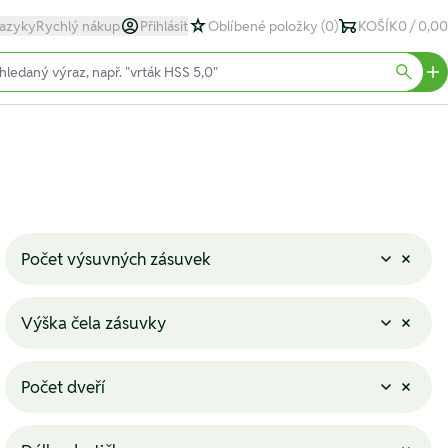
azyky
Rychlý nákup
Přihlásit
Oblíbené položky
(0)
KOŠÍK
0 / 0,00
text)
Searc
Počet výsuvných zásuvek
Výška čela zásuvky
Počet dveří