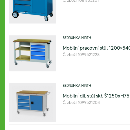
Č. zboží
1081735201
BEDRUNKA HIRTH
Mobilní pracovní stůl 1200×
Č. zboží
1099521228
BEDRUNKA HIRTH
Mobilní díl. stůl skř. Š1250xH
Č. zboží
1099521204