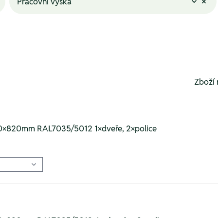
Pracovní výška
Zboží 
40×820mm RAL7035/5012 1×dveře, 2×police