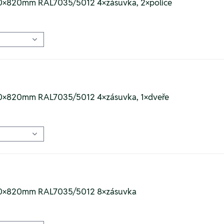
540×820mm RAL7035/5012 4×zásuvka, 2×police
540×820mm RAL7035/5012 4×zásuvka, 1×dveře
540×820mm RAL7035/5012 8×zásuvka