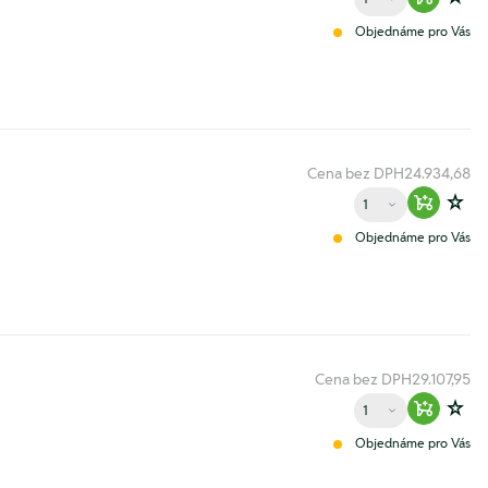
Warenko
Zur
Objednáme pro Vás
Cena bez DPH
24.934,68
Množství
Warenko
Zur
Objednáme pro Vás
Cena bez DPH
29.107,95
Množství
Warenko
Zur
Objednáme pro Vás