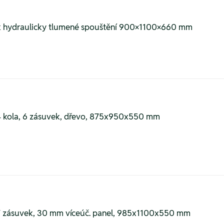
vek hydraulicky tlumené spouštění 900×1100×660 mm
, 4 kola, 6 zásuvek, dřevo, 875x950x550 mm
4, 7 zásuvek, 30 mm víceúč. panel, 985x1100x550 mm