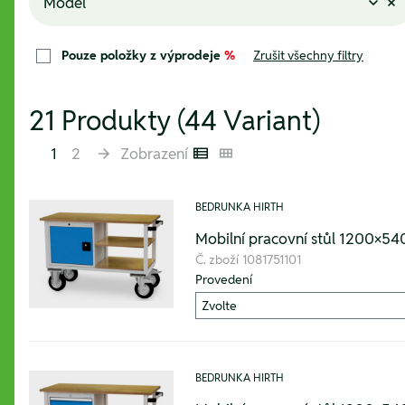
Model
Pouze položky z výprodeje
%
Zrušit všechny filtry
21 Produkty (44 Variant)
1
2
Zobrazení
Listenansicht
Kachelansicht
BEDRUNKA HIRTH
Mobilní pracovní stůl 1200×5
Č. zboží
1081751101
Provedení
BEDRUNKA HIRTH