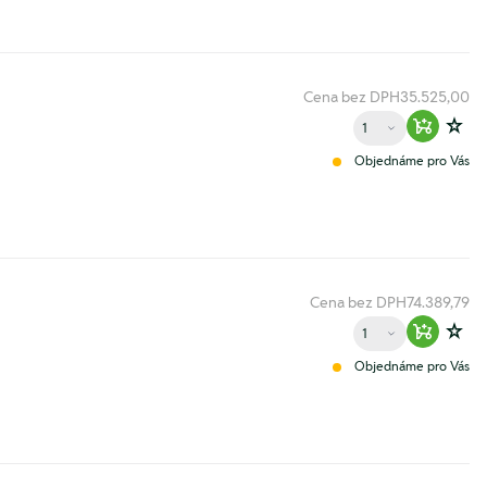
Cena bez DPH
35.525,00
Množství
Warenko
Zur
Objednáme pro Vás
Cena bez DPH
74.389,79
Množství
Warenko
Zur
Objednáme pro Vás