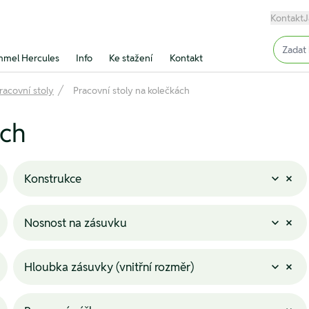
Kontakt
J
Input (
mel Hercules
Info
Ke stažení
Kontakt
racovní stoly
Pracovní stoly na kolečkách
ách
Konstrukce
Nosnost na zásuvku
Hloubka zásuvky (vnitřní rozměr)