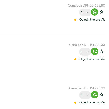
Cena bez DPH
30.683,80
Množství
Warenko
Zur
Objednáme pro Vás
Cena bez DPH
61.223,33
Množství
Warenko
Zur
Objednáme pro Vás
Cena bez DPH
61.223,33
Množství
Warenko
Zur
Objednáme pro Vás