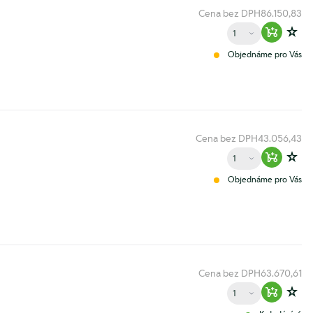
Cena bez DPH
86.150,83
Množství
Warenko
Zur
Objednáme pro Vás
Cena bez DPH
43.056,43
Množství
Warenko
Zur
Objednáme pro Vás
Cena bez DPH
63.670,61
Množství
Warenko
Zur