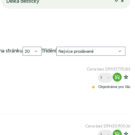
Délka destičky
na stránku
Třídění
Cena bez DPH
17.770,83
Množství
Warenko
Zur
Objednáme pro Vás
Cena bez DPH
20.900,16
Množství