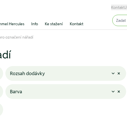
Kontakt
J
Input (
mel Hercules
Info
Ke stažení
Kontakt
ro označení nářadí
adí
Rozsah dodávky
Barva