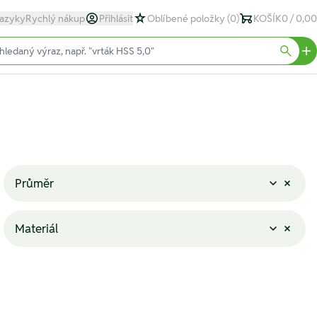
azyky
Rychlý nákup
Přihlásit
Oblíbené položky
(0)
KOŠÍK
0 / 0,00
text)
Searc
Průměr
Materiál