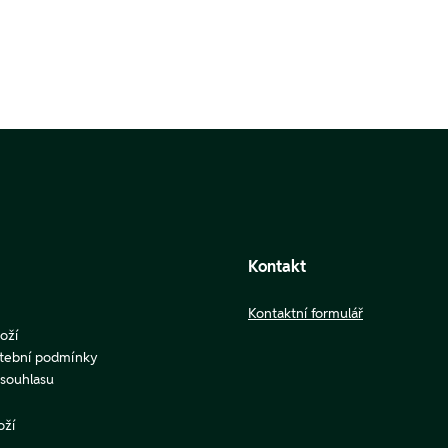
Kontakt
Kontaktní formulář
oží
atební podmínky
u souhlasu
oží