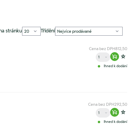
na stránku
Třídění
Cena bez DPH
812,50
Množství
Warenko
Zur
Ihned k dodání
Cena bez DPH
292,50
Množství
Warenko
Zur
Ihned k dodání