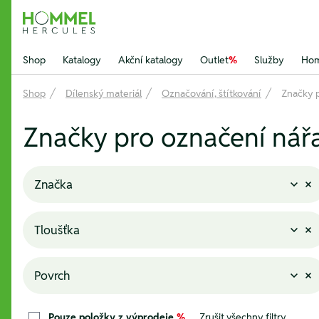
Hommel Hercules
Shop
Katalogy
Akční katalogy
Outlet
%
Služby
Hom
Shop
Dílenský materiál
Označování, štítkování
Značky p
Značky pro označení nář
Značka
Tloušťka
Povrch
Pouze položky z výprodeje
%
Zrušit všechny filtry