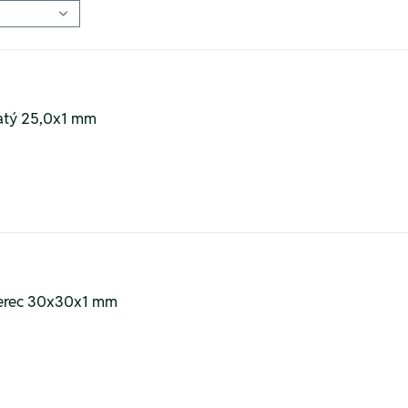
latý 25,0x1 mm
tverec 30x30x1 mm