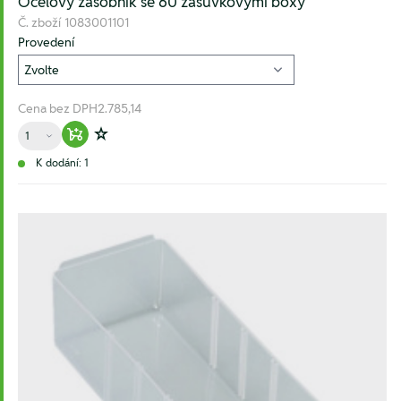
Ocelový zásobník se 60 zásuvkovými boxy
Č. zboží
1083001101
Provedení
Cena bez DPH
2.785,14
Množství
Warenkorb hinzufügen
Zur Wunschliste hinzufügen
K dodání: 1