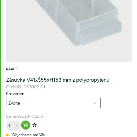
RAACO
Zásuvka V41xŠ55xH153 mm z polypropylenu
Č. zboží
1083002101
Provedení
Cena bez DPH
52,31
Množství
Warenkorb hinzufügen
Zur Wunschliste hinzufügen
Objednáme pro Vás