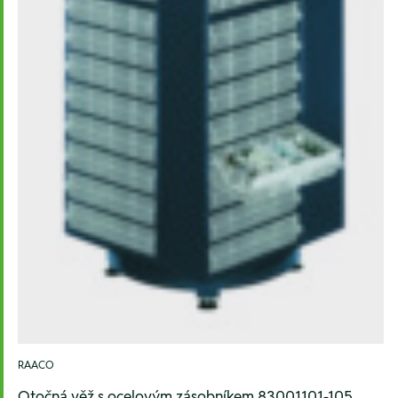
RAACO
Otočná věž s ocelovým zásobníkem 83001101-105