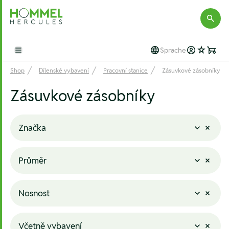
Hommel Hercules
Sprache
Open main menu
Shop
Dílenské vybavení
Pracovní stanice
Zásuvkové zásobníky
Zásuvkové zásobníky
Značka
Průměr
Nosnost
Včetně vybavení