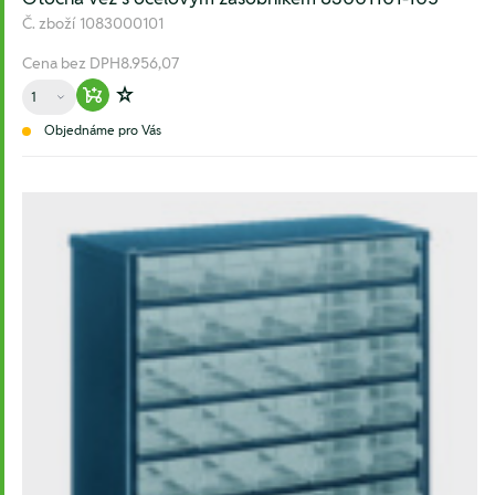
Č. zboží
1083000101
Cena bez DPH
8.956,07
Množství
Warenkorb hinzufügen
Zur Wunschliste hinzufügen
Objednáme pro Vás