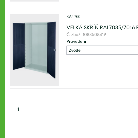
KAPPES
VELKÁ SKŘÍŇ RAL7035/7016
Č. zboží
1083508419
Provedení
1