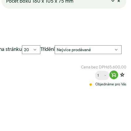
Počet boxů 160 x 105 x 75 mm
na stránku
Třídění
Cena bez DPH
65.600,00
Množství
Warenko
Zur
Objednáme pro Vás