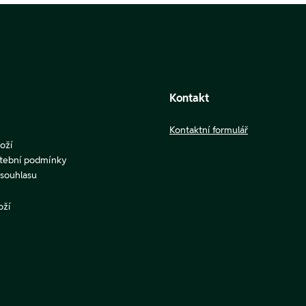
Kontakt
Kontaktní formulář
oží
atební podmínky
u souhlasu
oží