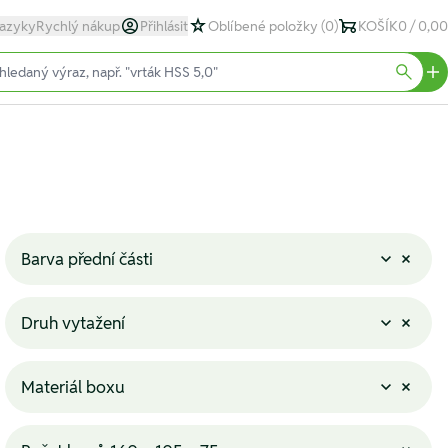
azyky
Rychlý nákup
Přihlásit
Oblíbené položky
(0)
KOŠÍK
0 / 0,00
text)
Searc
Barva přední části
Druh vytažení
Materiál boxu