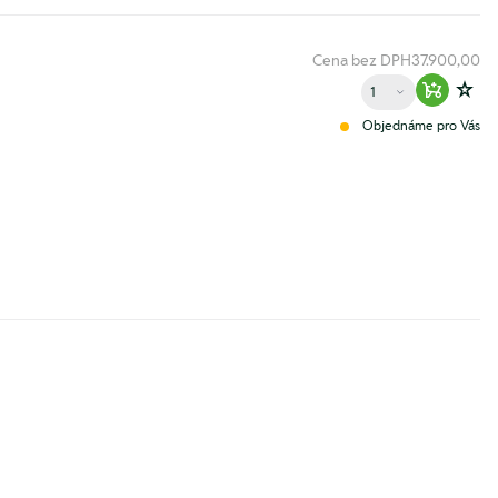
Cena bez DPH
37.900,00
Množství
Warenko
Zur
Objednáme pro Vás