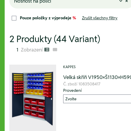
Nosnost na polici
Pouze položky z výprodeje
%
Zrušit všechny filtry
2 Produkty (44 Variant)
1
Zobrazení
Listenansicht
Kachelansicht
KAPPES
Velká skříň V1950×Š1130×H59
Č. zboží
1083508417
Provedení