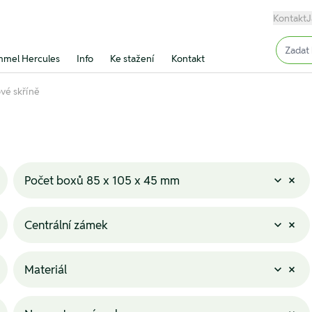
Kontakt
J
Input (
mel Hercules
Info
Ke stažení
Kontakt
vé skříně
Počet boxů 85 x 105 x 45 mm
Centrální zámek
Materiál