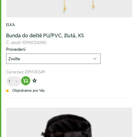
ELKA
Bunda do deště PU/PVC, žlutá, XS
Č. zboží
1093024280
Provedení
Cena bez DPH
767,49
Množství
Warenkorb hinzufügen
Zur Wunschliste hinzufügen
Objednáme pro Vás