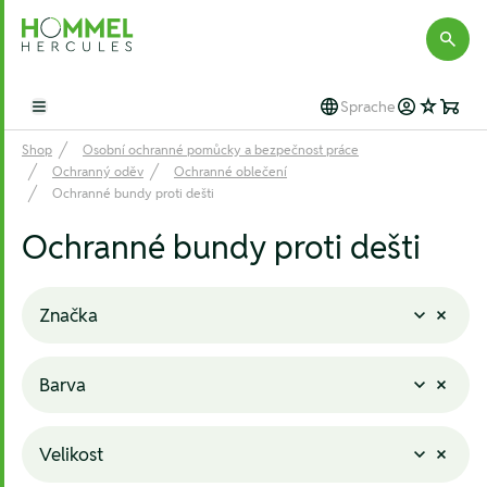
Hommel Hercules
Sprache
Open main menu
Shop
Osobní ochranné pomůcky a bezpečnost práce
Ochranný oděv
Ochranné oblečení
Ochranné bundy proti dešti
Ochranné bundy proti dešti
Značka
Barva
Velikost