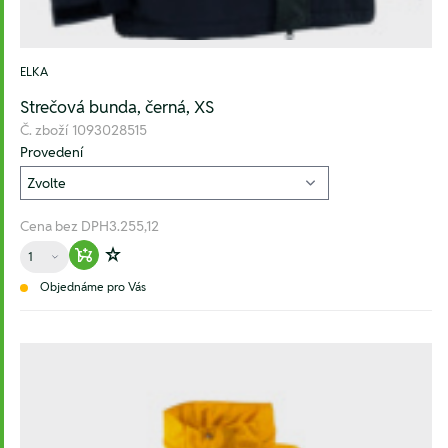
ELKA
Strečová bunda, černá, XS
Č. zboží
1093028515
Provedení
Cena bez DPH
3.255,12
Množství
Warenkorb hinzufügen
Zur Wunschliste hinzufügen
Objednáme pro Vás