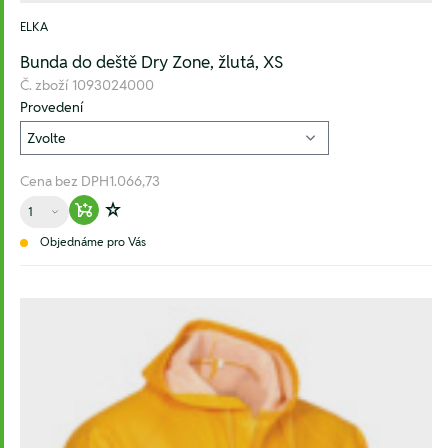
ELKA
Bunda do deště Dry Zone, žlutá, XS
Č. zboží
1093024000
Provedení
Cena bez DPH
1.066,73
Množství
Warenkorb hinzufügen
Zur Wunschliste hinzufügen
Objednáme pro Vás