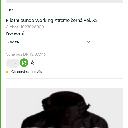
ELKA
Pilotní bunda Working Xtreme černá vel. XS
Č. zboží
1093028000
Provedení
Cena bez DPH
3.077,46
Množství
Warenkorb hinzufügen
Zur Wunschliste hinzufügen
Objednáme pro Vás