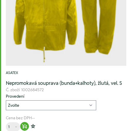
ASATEX
Nepromokavá souprava (bunda+kalhoty), žlutá, vel. S
Č. zboží
1002684572
Provedení
Cena bez DPH
--
Množství
Warenkorb hinzufügen
Zur Wunschliste hinzufügen