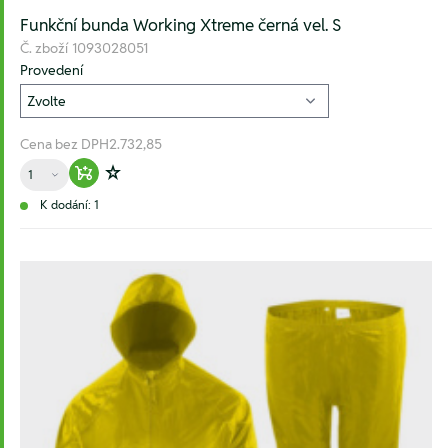
Funkční bunda Working Xtreme černá vel. S
Č. zboží
1093028051
Provedení
Cena bez DPH
2.732,85
Množství
Warenkorb hinzufügen
Zur Wunschliste hinzufügen
K dodání: 1