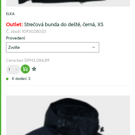
ELKA
Outlet:
Strečová bunda do deště, černá, XS
Č. zboží
1093028020
Provedení
Cena bez DPH
3.084,89
Množství
Warenkorb hinzufügen
Zur Wunschliste hinzufügen
K dodání: 2