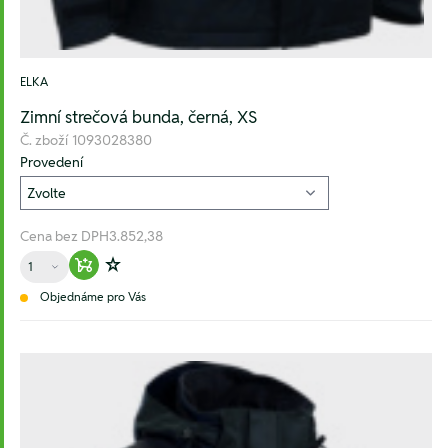
ELKA
Zimní strečová bunda, černá, XS
Č. zboží
1093028380
Provedení
Cena bez DPH
3.852,38
Množství
Warenkorb hinzufügen
Zur Wunschliste hinzufügen
Objednáme pro Vás