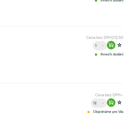
Ihned k dodání
Cena bez DPH
212,50
Množství
Warenko
Zur
Ihned k dodání
Cena bez DPH
--
Množství
Warenko
Zur
Objednáme pro Vás