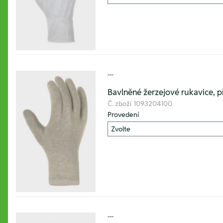
---
Bavlněné žerzejové rukavice, pří
Č. zboží
1093204100
Provedení
---