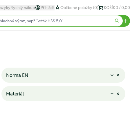
azyky
Rychlý nákup
Přihlásit
Oblíbené položky
(0)
KOŠÍK
0 / 0,00
text)
Searc
Norma EN
Materiál