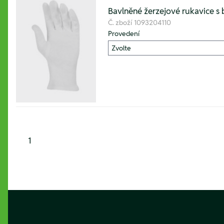
Bavlněné žerzejové rukavice s b
Č. zboží
1093204110
Provedení
1
Footer