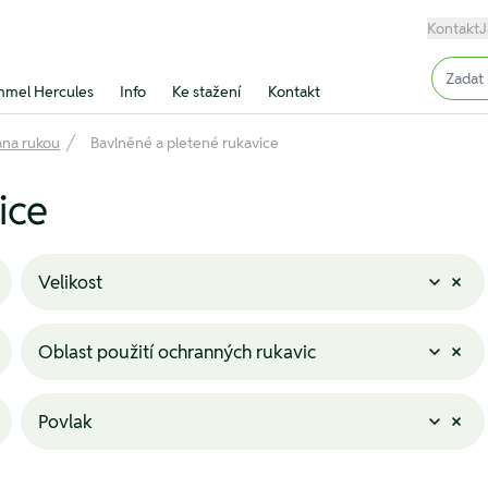
Kontakt
J
Input (
mel Hercules
Info
Ke stažení
Kontakt
na rukou
Bavlněné a pletené rukavice
ice
Velikost
Oblast použití ochranných rukavic
Povlak