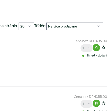
na stránku
Třídění
Cena bez DPH
405,00
Množství
Warenko
Zur
Ihned k dodání
Cena bez DPH
355,00
Množství
Warenko
Zur