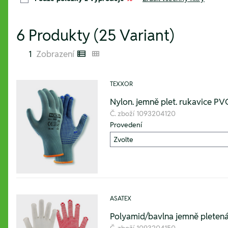
6 Produkty (25 Variant)
1
Zobrazení
Listenansicht
Kachelansicht
TEXXOR
Nylon. jemně plet. rukavice PVC
Č. zboží
1093204120
Provedení
ASATEX
Polyamid/bavlna jemně pletená 
Č. zboží
1093204150