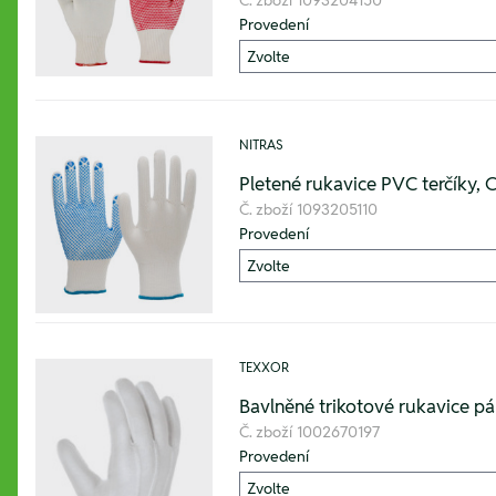
Provedení
NITRAS
Pletené rukavice PVC terčíky, C
Č. zboží
1093205110
Provedení
TEXXOR
Bavlněné trikotové rukavice pár
Č. zboží
1002670197
Provedení