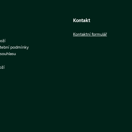
Kontakt
Kontaktní formulář
oží
atební podmínky
u souhlasu
oží