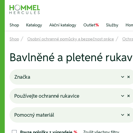
Hommel Hercules
Shop
Katalogy
Akční katalogy
Outlet
%
Služby
Hom
Shop
Osobní ochranné pomůcky a bezpečnost práce
Ochra
Bavlněné a pletené rukav
Značka
Používejte ochranné rukavice
Pomocný materiál
Pouze položky z výprodeje
%
Zrušit všechny filtry