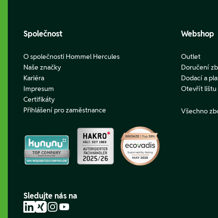
Společnost
Webshop
O společnosti Hommel Hercules
Outlet
Naše značky
Doručení zb
Kariéra
Dodací a pl
Impresum
Otevřít lišt
Certifikáty
Přihlášení pro zaměstnance
Všechno zb
Sledujte nás na
LinkedIn
Xing
Instagram
YouTube