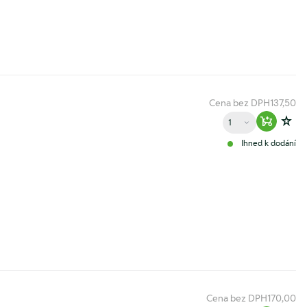
Cena bez DPH
137,50
Množství
Warenko
Zur
Ihned k dodání
Cena bez DPH
170,00