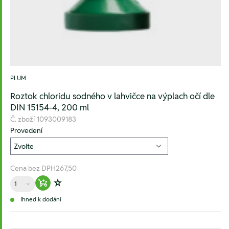
PLUM
Roztok chloridu sodného v lahvičce na výplach očí dle
DIN 15154-4, 200 ml
Č. zboží
1093009183
Provedení
Cena bez DPH
267,50
Množství
Warenkorb hinzufügen
Zur Wunschliste hinzufügen
Ihned k dodání