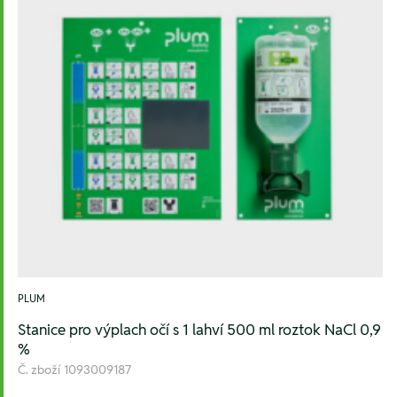
PLUM
Stanice pro výplach očí s 1 lahví 500 ml roztok NaCl 0,9
%
Č. zboží
1093009187