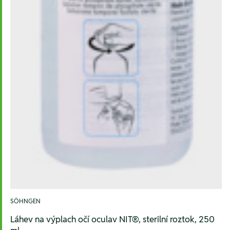
SÖHNGEN
Láhev na výplach očí oculav NIT®, sterilní roztok, 250