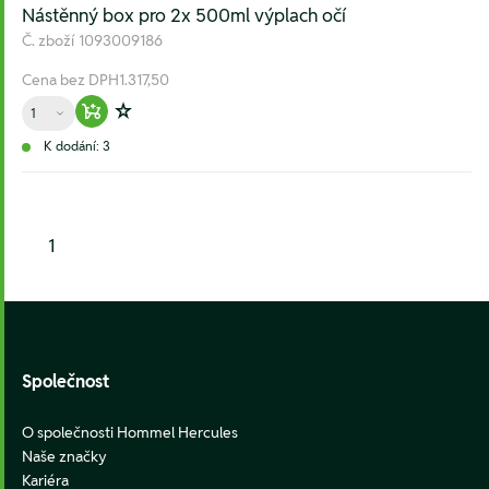
Nástěnný box pro 2x 500ml výplach očí
Č. zboží
1093009186
Cena bez DPH
1.317,50
Množství
Warenkorb hinzufügen
Zur Wunschliste hinzufügen
K dodání: 3
1
Footer
Společnost
O společnosti Hommel Hercules
Naše značky
Kariéra