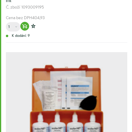
ml
Č. zboží
1093009195
Cena bez DPH
404,93
Množství
Warenkorb hinzufügen
Zur Wunschliste hinzufügen
K dodání: 9