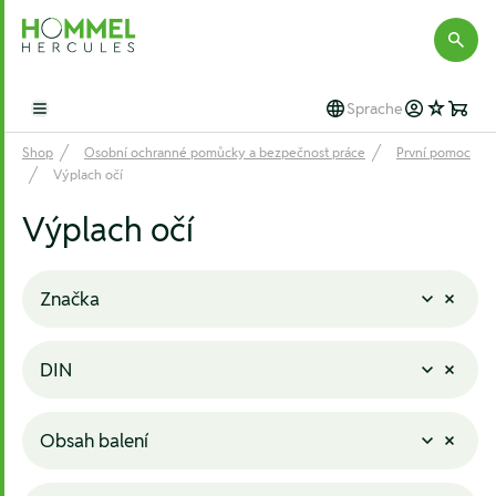
Hommel Hercules
Sprache
Open main menu
Shop
Osobní ochranné pomůcky a bezpečnost práce
První pomoc
Výplach očí
Výplach očí
Značka
DIN
Obsah balení