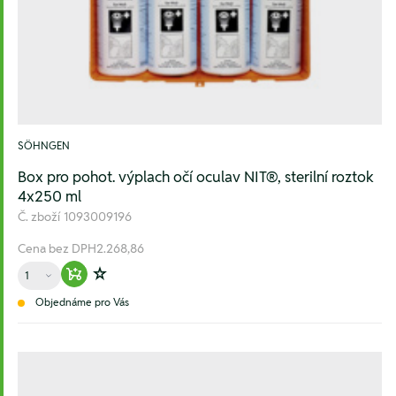
SÖHNGEN
Box pro pohot. výplach očí oculav NIT®, sterilní roztok
4x250 ml
Č. zboží
1093009196
Cena bez DPH
2.268,86
Množství
Warenkorb hinzufügen
Zur Wunschliste hinzufügen
Objednáme pro Vás