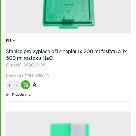
PLUM
Stanice pro výplach očí s náplní 1x 200 ml fosfátu a 1x
500 ml roztoku NaCl
Č. zboží
1093009188
Cena bez DPH
1.950,00
Množství
Warenkorb hinzufügen
Zur Wunschliste hinzufügen
K dodání: 5