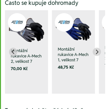
Často se kupuje dohromady
M
Montážní
Montážní
ru
rukavice A-Mech
rukavice A-Mech
22
1, velikost 7
2, velikost 7
73
48,75 Kč
70,00 Kč