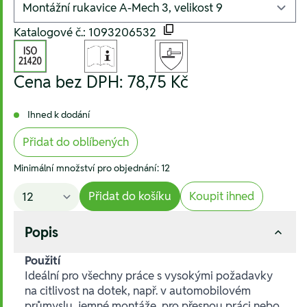
Katalogové č.: 1093206532
Cena bez DPH:
78,75 Kč
Ihned k dodání
Přidat do oblíbených
Minimální množství pro objednání: 12
Přidat do košíku
Koupit ihned
Popis
Použití
Ideální pro všechny práce s vysokými požadavky
na citlivost na dotek, např. v automobilovém
průmyslu, jemné montáže, pro přesnou práci nebo