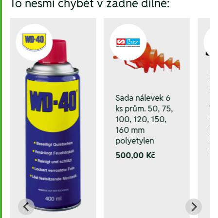
To nesmí chybět v žádné dílně:
Kl
k
10
Sada nálevek 6
o
ks prům. 50, 75,
ná
100, 120, 150,
ny
160 mm
p
polyetylen
5
500,00 Kč