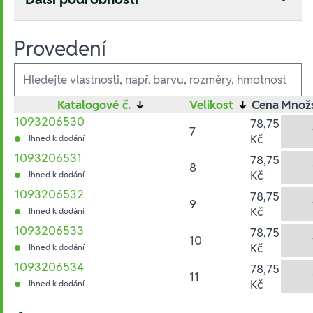
Provedení
Ausführungen
Katalogové č.
↓
Velikost
↓
Cena
Množs
1093206530
78,75
7
Kč
Ihned k dodání
1093206531
78,75
8
Kč
Ihned k dodání
1093206532
78,75
9
Kč
Ihned k dodání
1093206533
78,75
10
Kč
Ihned k dodání
1093206534
78,75
11
Kč
Ihned k dodání
Hesla: