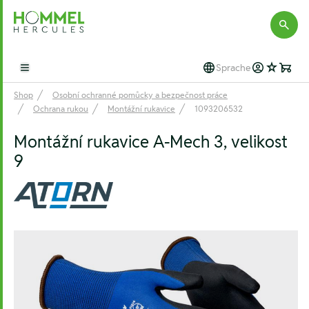
Hommel Hercules
Sprache
Open main menu
Shop
Osobní ochranné pomůcky a bezpečnost práce
Ochrana rukou
Montážní rukavice
1093206532
Montážní rukavice A-Mech 3, velikost
9