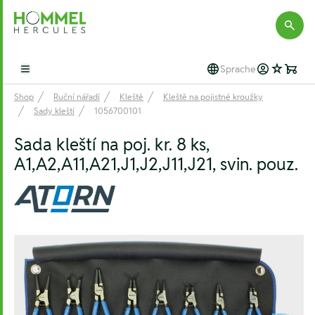
Hommel Hercules
Sprache
Open main menu
Shop
Ruční nářadí
Kleště
Kleště na pojistné kroužky
Sady kleští
1056700101
Sada kleští na poj. kr. 8 ks,
A1,A2,A11,A21,J1,J2,J11,J21, svin. pouz.