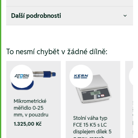
Další podrobnosti
Hesla:
To nesmí chybět v žádné dílně:
Mikrometrické
S
měřidlo 0-25
š
mm, v pouzdru
VD
Stolní váha typ
kř
1.325,00 Kč
FCE 15 K5 s LC
displejem dílek 5
51