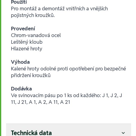
Použití
Pro montáž a demontáž vnitřních a vnějších
pojistných kroužků.
Provedení
Chrom-vanadová ocel
Leštěný kloub
Hlazené hroty
Výhoda
Kalené hroty odolné proti opotřebení pro bezpečné
přidržení kroužků
Dodávka
Ve svinovacím pásu po 1 ks od každého: J 1, J 2, J
11, J 21, A 1, A 2, A 11, A 21
Technická data