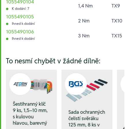
1055490104
1,4 Nm
TX9
K dodání: 7
1055490105
2 Nm
TX10
Ihned k dodání
1055490106
3 Nm
TX15
Ihned k dodání
Hesla:
To nesmí chybět v žádné dílně:
Šestihranný klíč
9 ks, 1,5–10 mm,
Sada ochranných
s kulovou
čelistí svěráku
hlavou, barevný
125 mm, 8 ks v