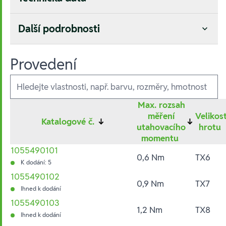
Další podrobnosti
Provedení
Ausführungen
Max. rozsah
měření
Velikos
Katalogové č.
↓
↓
utahovacího
hrotu
momentu
1055490101
0,6 Nm
TX6
K dodání: 5
1055490102
0,9 Nm
TX7
Ihned k dodání
1055490103
1,2 Nm
TX8
Ihned k dodání