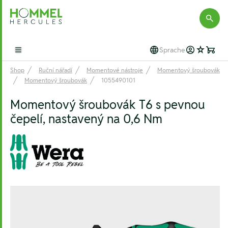
Hommel Hercules
Sprache
Open main menu
Shop
Ruční nářadí
Momentové nástroje
Momentový šroubovák
Momentový šroubovák
1055490101
Momentový šroubovák T6 s pevnou
čepelí, nastavený na 0,6 Nm