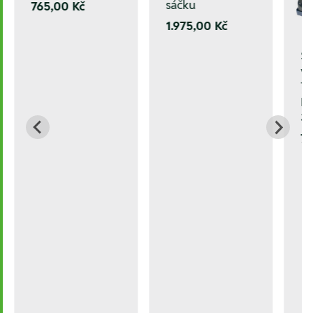
sáčku
765,00 Kč
1.975,00 Kč
Sa
vr
Ti
D=
3,
7.