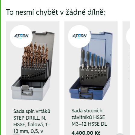
To nesmí chybět v žádné dílně:
Kl
mm
mm
k
1.
Sada strojních
Sada spir. vrtáků
závitníků HSSE
STEP DRILL, N,
M3–12 HSSE DL
HSSE, fialová, 1–
13 mm, 0,5, v
4.400,00 Kč