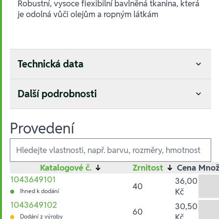
Robustní, vysoce flexibilní bavlněná tkanina, která
je odolná vůči olejům a ropným látkám
Technická data
Další podrobnosti
Provedení
Ausführungen
Katalogové č.
↓
Zrnitost
↓
Cena
Množ
1043649101
36,00
40
Kč
Ihned k dodání
1043649102
30,50
60
Kč
Dodání z výroby