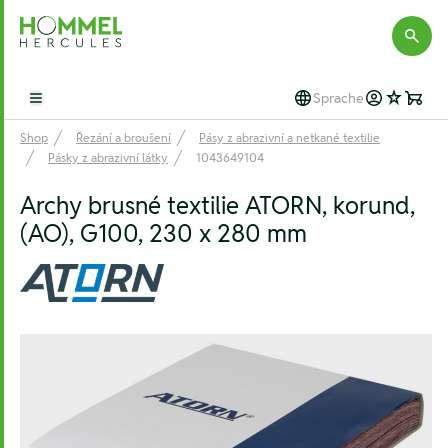
Hommel Hercules
Sprache
Open main menu
Shop
Řezání a broušení
Pásy z abrazivní a netkané textilie
Pásky z abrazivní látky
1043649104
Archy brusné textilie ATORN, korund,
(AO), G100, 230 x 280 mm