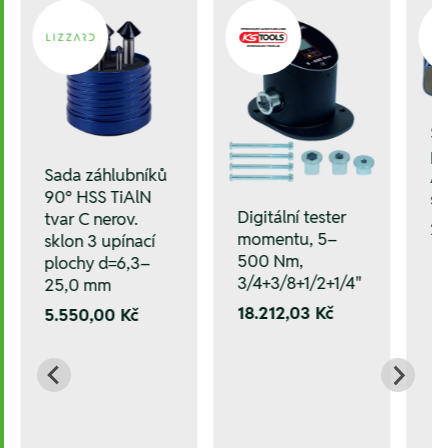
Sa
po
Sada záhlubníků
A1
90° HSS TiAlN
sv
Digitální tester
tvar C nerov.
2
momentu, 5–
sklon 3 upínací
500 Nm,
plochy d=6,3–
3/4+3/8+1/2+1/4"
25,0 mm
18.212,03 Kč
5.550,00 Kč