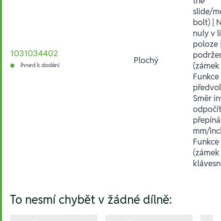
the
slide/m
bolt) | 
nuly v 
poloze 
1031034402
podrže
Plochý
(zámek 
Ihned k dodání
Funkce
předvol
Směr in
odpočít
přepín
mm/inch
Funkce
(zámek
klávesn
Hesla:
To nesmí chybět v žádné dílně: