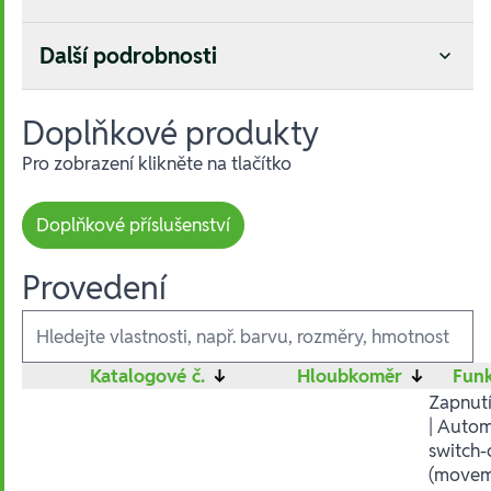
Další podrobnosti
Doplňkové produkty
Pro zobrazení klikněte na tlačítko
Doplňkové příslušenství
Provedení
Ausführungen
Katalogové č.
↓
Hloubkoměr
↓
Fun
Zapnutí
| Autom
switch-
(movem