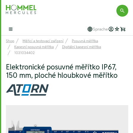
Hommel Hercules
Sprache
Open main menu
Shop
Měřicí a testovací zařízení
Posuvná měřítka
Kapesní posuvná měřítka
Digitální kapesní měřítka
1031034402
Elektronické posuvné měřítko IP67,
150 mm, ploché hloubkové měřítko