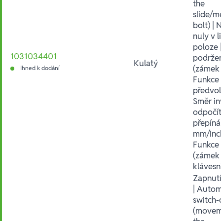
the
slide/m
bolt) | 
nuly v 
poloze 
1031034401
podrže
Kulatý
(zámek 
Ihned k dodání
Funkce
předvol
Směr in
odpočít
přepín
mm/inch
Funkce
(zámek
klávesn
Zapnutí
| Autom
switch-
(movem