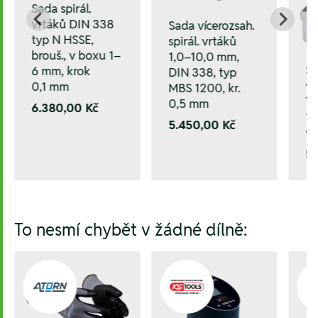
Sada spirál.
vrtáků DIN 338
Sada vícerozsah.
typ N HSSE,
spirál. vrtáků
brouš., v boxu 1–
1,0–10,0 mm,
Sa
6 mm, krok
DIN 338, typ
vr
0,1 mm
MBS 1200, kr.
Ti
0,5 mm
6.380,00 Kč
1,
5.450,00 Kč
v 
5
To nesmí chybět v žádné dílně: