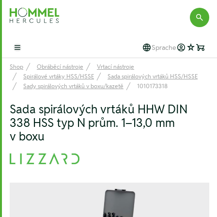
Hommel Hercules
Sprache
Open main menu
Shop
Obráběcí nástroje
Vrtací nástroje
Spirálové vrtáky HSS/HSSE
Sada spirálových vrtáků HSS/HSSE
Sady spirálových vrtáků v boxu/kazetě
1010173318
Sada spirálových vrtáků HHW DIN
338 HSS typ N prům. 1–13,0 mm
v boxu