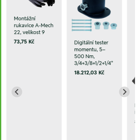
Montážní
rukavice A-Mech
22, velikost 9
73,75 Kč
Digitální tester
momentu, 5–
500 Nm,
3/4+3/8+1/2+1/4"
18.212,03 Kč
D
šp
87