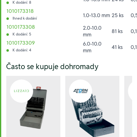
K dodání: 8
1010173318
1.0-13.0 mm
25 ks
0,
Ihned k dodání
1010173308
2.0-10.0
81 ks
0,
mm
K dodání: 5
1010173309
6.0-10.0
41 ks
0,
mm
K dodání: 4
Hesla:
Často se kupuje dohromady