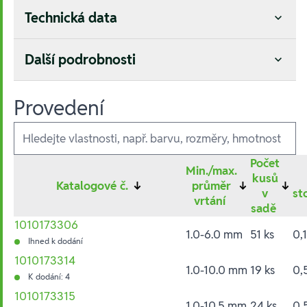
Technická data
Další podrobnosti
Provedení
Ausführungen
Počet
Min./max.
kusů
Katalogové č.
↓
průměr
↓
↓
v
st
vrtání
sadě
1010173306
1.0-6.0 mm
51 ks
0,
Ihned k dodání
1010173314
1.0-10.0 mm
19 ks
0,
K dodání: 4
1010173315
1.0-10.5 mm
24 ks
0,