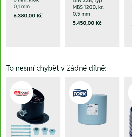
DIN 338, typ
vr
0,1 mm
MBS 1200, kr.
Ti
0,5 mm
6.380,00 Kč
1,
5.450,00 Kč
v 
5
To nesmí chybět v žádné dílně: