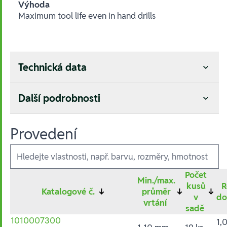
Výhoda
Maximum tool life even in hand drills
Technická data
Další podrobnosti
Provedení
Ausführungen
Počet
Min./max.
kusů
R
Katalogové č.
↓
průměr
↓
↓
v
d
vrtání
sadě
1010007300
1,