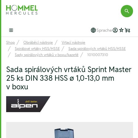
Hommel Hercules
Sprache
Open main menu
Shop
Obráběcí nástroje
Vrtací nástroje
Spirálové vrtáky HSS/HSSE
Sada spirálových vrtáků HSS/HSSE
Sady spirálových vrtáků v boxu/kazetě
1010007310
Sada spirálových vrtáků Sprint Master
25 ks DIN 338 HSS ø 1,0-13,0 mm
v boxu