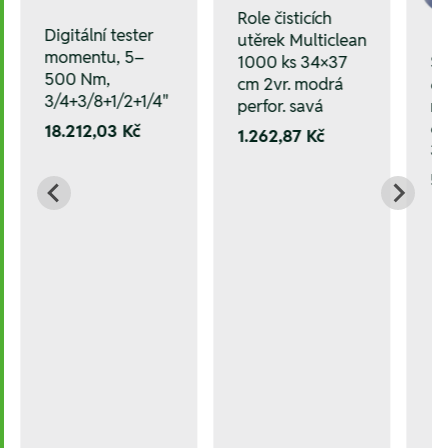
Role čisticích
Digitální tester
utěrek Multiclean
momentu, 5–
1000 ks 34×37
Sa
500 Nm,
cm 2vr. modrá
60
3/4+3/8+1/2+1/4"
perfor. savá
ne
6
18.212,03 Kč
1.262,87 Kč
3p
5.