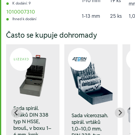
1-10 mm
19 ks
m
K dodání: 9
1010007310
1-13 mm
25 ks
1,
Ihned k dodání
Hesla:
Často se kupuje dohromady
Sada spirál.
vrtáků DIN 338
Sada vícerozsah.
typ N HSSE,
spirál. vrtáků
brouš., v boxu 1–
1,0–10,0 mm,
Sa
6 mm, krok