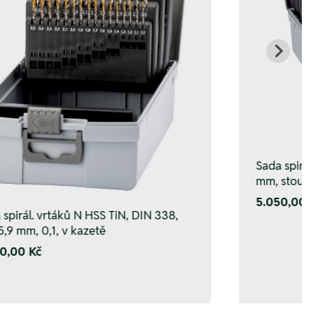
Sada spirá
mm, stoup
5.050,00 
 spirál. vrtáků N HSS TiN, DIN 338,
5,9 mm, 0,1, v kazetě
0,00 Kč