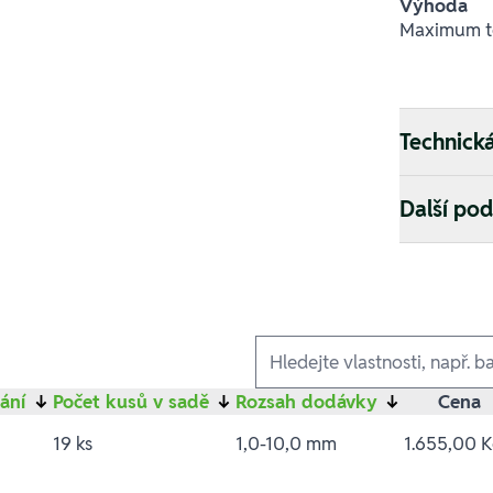
Výhoda
Maximum too
Technick
Další po
Ausführungen
tání
↓
Počet kusů v sadě
↓
Rozsah dodávky
↓
Cena
19 ks
1,0-10,0 mm
1.655,00 K