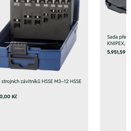
Sada přesn
KNIPEX, 8 k
5.951,59 K
 strojních závitníků HSSE M3–12 HSSE
0,00 Kč