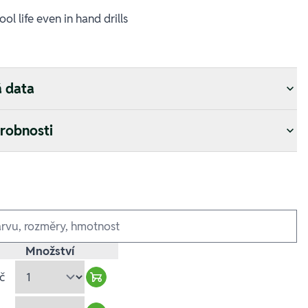
l life even in hand drills
á data
drobnosti
Množství
č
Warenkorb hinzufügen