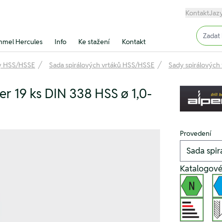
Kontakt
Jaz
Input (
mel Hercules
Info
Ke stažení
Kontakt
ky HSS/HSSE
Sada spirálových vrtáků HSS/HSSE
Sady spirálových
er 19 ks DIN 338 HSS ø 1,0-
Provedení
Katalogov