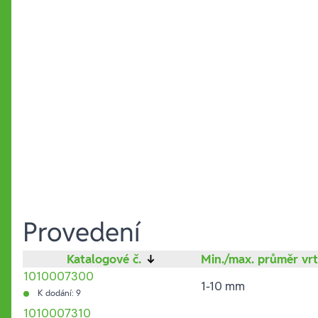
Provedení
Katalogové č.
↓
Min./max. průměr vr
1010007300
1-10 mm
K dodání: 9
1010007310