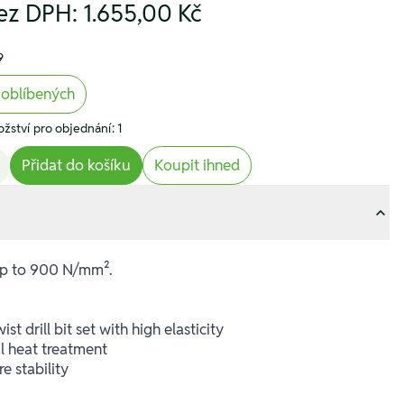
ez DPH:
1.655,00 Kč
9
 oblíbených
žství pro objednání: 1
Přidat do košíku
Koupit ihned
 up to 900 N/mm².
ist drill bit set with high elasticity
l heat treatment
e stability