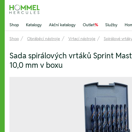
Hommel Hercules
Shop
Katalogy
Akční katalogy
Outlet
%
Služby
Hom
Shop
Obráběcí nástroje
Vrtací nástroje
Spirálové vrtá
Sada spirálových vrtáků Sprint Mast
10,0 mm v boxu