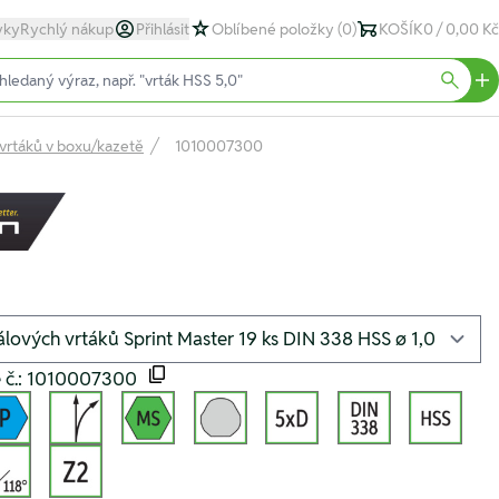
yky
Rychlý nákup
Přihlásit
Oblíbené položky
(0)
KOŠÍK
0 / 0,00 Kč
text)
Searc
 vrtáků v boxu/kazetě
1010007300
é č.: 1010007300