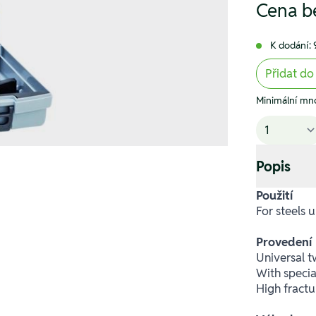
Cena b
K dodání: 
Přidat do
Minimální mno
Popis
Použití
For steels
Provedení
Universal tw
With specia
High fractur