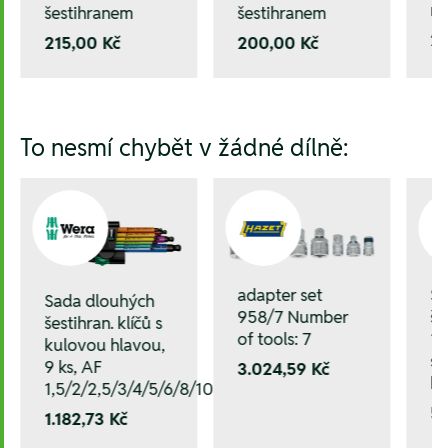
ná
šestihranem
šestihranem
20
200,00 Kč
215,00 Kč
To nesmí chybět v žádné dílně:
adapter set
Še
Sada dlouhých
958/7 Number
šr
šestihran. klíčů s
of tools: 7
1,
kulovou hlavou,
s 
9 ks, AF
3.024,59 Kč
hl
1,5/2/2,5/3/4/5/6/8/10
5
1.182,73 Kč