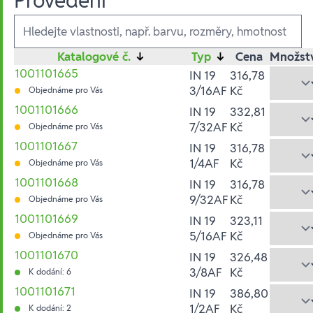
Provedení
Ausführungen
Katalogové č.
↓
Typ
↓
Cena
Množst
1001101665
IN 19
316,78
3/16AF
Kč
Objednáme pro Vás
1001101666
IN 19
332,81
7/32AF
Kč
Objednáme pro Vás
1001101667
IN 19
316,78
1/4AF
Kč
Objednáme pro Vás
1001101668
IN 19
316,78
9/32AF
Kč
Objednáme pro Vás
1001101669
IN 19
323,11
5/16AF
Kč
Objednáme pro Vás
1001101670
IN 19
326,48
3/8AF
Kč
K dodání: 6
1001101671
IN 19
386,80
1/2AF
Kč
K dodání: 2