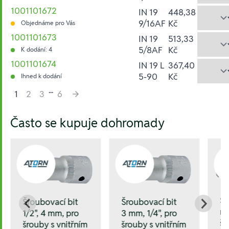
1001101672
IN 19
448,38
9/16AF
Kč
Objednáme pro Vás
1001101673
IN 19
513,33
5/8AF
Kč
K dodání: 4
1001101674
IN 19 L
367,40
5-90
Kč
Ihned k dodání
...
1
2
3
6
Hesla:
Často se kupuje dohromady
Šr
Šroubovací bit
Šroubovací bit
mm
3 mm, 1/4", pro
1/2", 4 mm, pro
še
šrouby s vnitřním
šrouby s vnitřním