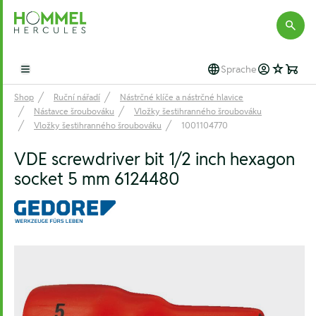
Hommel Hercules
Sprache
Open main menu
Shop
Ruční nářadí
Nástrčné klíče a nástrčné hlavice
Nástavce šroubováku
Vložky šestihranného šroubováku
Vložky šestihranného šroubováku
1001104770
VDE screwdriver bit 1/2 inch hexagon
socket 5 mm 6124480