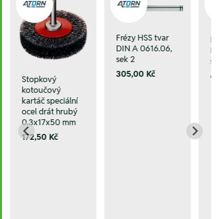
Frézy HSS tvar
Fr
DIN A 0616.06,
DI
sek 2
se
305,00 Kč
6
Stopkový
kotoučový
kartáč speciální
ocel drát hrubý
0.3x17x50 mm
172,50 Kč