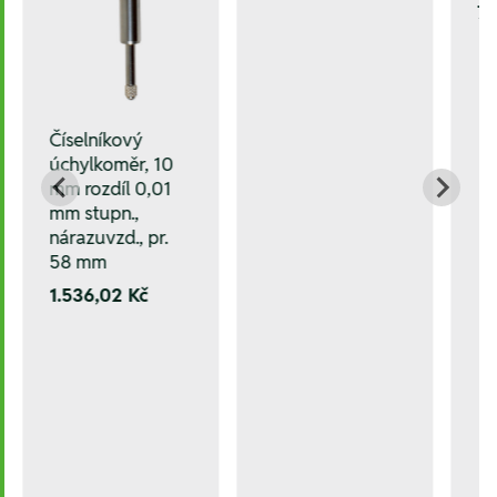
78
Číselníkový
úchylkoměr, 10
mm rozdíl 0,01
mm stupn.,
nárazuvzd., pr.
58 mm
1.536,02 Kč