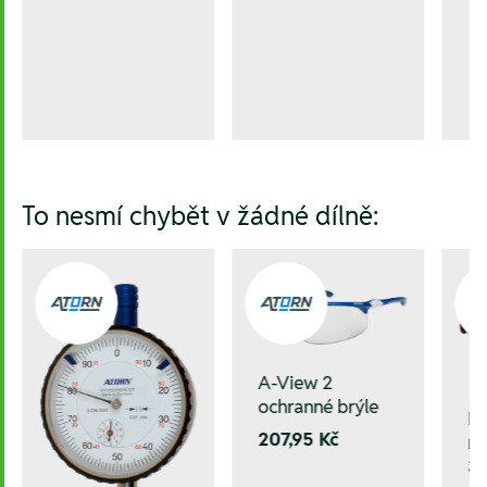
To nesmí chybět v žádné dílně:
A-View 2
ochranné brýle
M
207,95 Kč
ru
3,