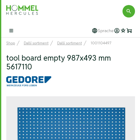
Hommel Hercules
Sprache
Open main menu
Shop
Další sortiment
Další sortiment
1001104497
tool board empty 987x493 mm
5617110