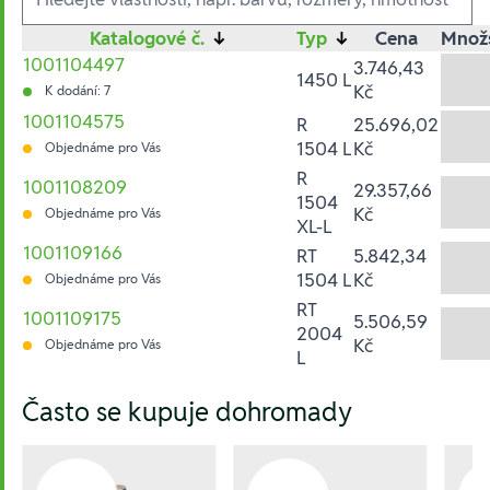
Katalogové č.
↓
Typ
↓
Cena
Množs
1001104497
3.746,43
1450 L
Kč
K dodání: 7
1001104575
R
25.696,02
1504 L
Kč
Objednáme pro Vás
R
1001108209
29.357,66
1504
Kč
Objednáme pro Vás
XL-L
1001109166
RT
5.842,34
1504 L
Kč
Objednáme pro Vás
RT
1001109175
5.506,59
2004
Kč
Objednáme pro Vás
L
Hesla:
Často se kupuje dohromady