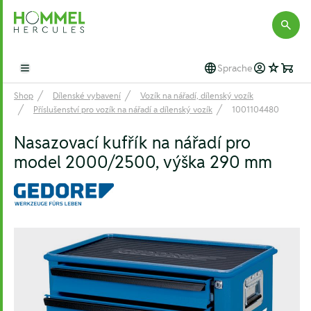
Hommel Hercules
Sprache
Open main menu
Shop
Dílenské vybavení
Vozík na nářadí, dílenský vozík
Příslušenství pro vozík na nářadí a dílenský vozík
1001104480
Nasazovací kufřík na nářadí pro
model 2000/2500, výška 290 mm