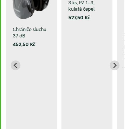
3 ks, PZ 1–3,
kulatá čepel
527,50 Kč
Chrániče sluchu
Sa
37 dB
vr
452,50 Kč
Ma
33
1
1.