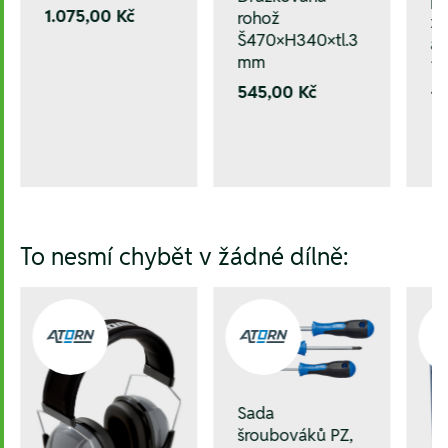
pl
1.075,00 Kč
rohož
zá
Š470×H340×tl.3
ar
mm
1
545,00 Kč
18
To nesmí chybět v žádné dílně:
Sada
šroubováků PZ,