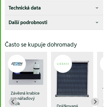
Technická data
Další podrobnosti
Hesla:
Často se kupuje dohromady
Závěsná krabice
pro nářaďový
Sa
vozík
Drážkovaná