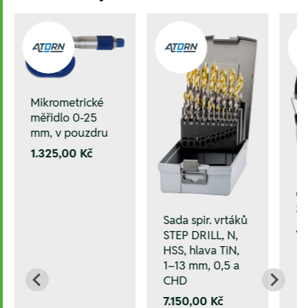
Mikrometrické
měřidlo 0-25
mm, v pouzdru
1.325,00 Kč
Ch
3
Sada spir. vrtáků
4
STEP DRILL, N,
HSS, hlava TiN,
1–13 mm, 0,5 a
CHD
7.150,00 Kč