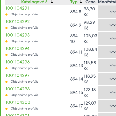
Katalogové č.
↓
Typ
↓
Cena
Množstv
1001104291
98,70
894 8
Kč
Objednáme pro Vás
1001104292
98,29
894 9
Kč
Objednáme pro Vás
1001104293
894
105,03
10
Kč
Objednáme pro Vás
1001104294
108,84
894 11
Kč
Objednáme pro Vás
1001104296
115,58
894 13
Kč
Objednáme pro Vás
1001104297
118,95
894 14
Kč
Objednáme pro Vás
1001104298
123,18
894 15
Kč
Objednáme pro Vás
1001104300
129,07
894 17
Kč
Objednáme pro Vás
1001104301