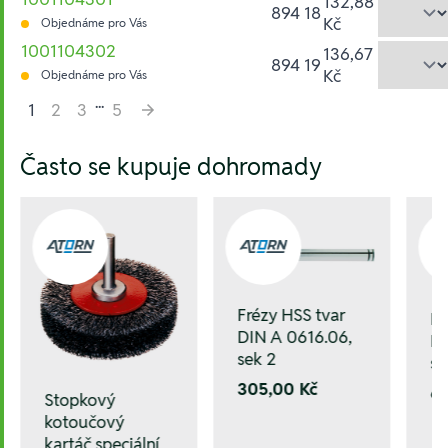
132,88
894 18
Kč
Objednáme pro Vás
1001104302
136,67
894 19
Kč
Objednáme pro Vás
...
1
2
3
5
Hesla:
Často se kupuje dohromady
Frézy HSS tvar
Fr
DIN A 0616.06,
DI
sek 2
se
305,00 Kč
6
Stopkový
kotoučový
kartáč speciální