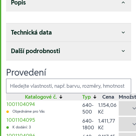
Popis
Technická data
Další podrobnosti
Provedení
Ausführungen
Katalogové č.
↓
Typ
↓
Cena
Množst
1001104094
640-
1.154,06
500
Kč
Objednáme pro Vás
1001104095
640-
1.411,77
1800
Kč
K dodání: 3
1001104096