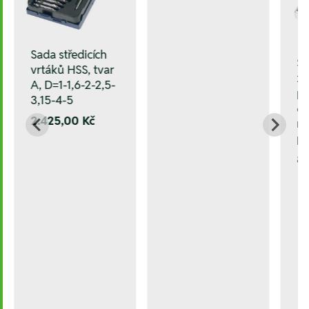
Sada středicích
Sa
vrtáků HSS, tvar
zá
A, D=1-1,6-2-2,5-
p
3,15-4-5
6,
2.425,00 Kč
m
pl
8.