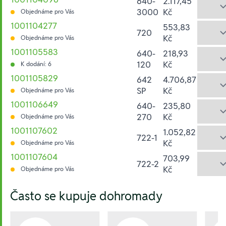
640-
2.117,45
3000
Kč
Objednáme pro Vás
1001104277
553,83
720
Kč
Objednáme pro Vás
1001105583
640-
218,93
120
Kč
K dodání: 6
1001105829
642
4.706,87
SP
Kč
Objednáme pro Vás
1001106649
640-
235,80
270
Kč
Objednáme pro Vás
1001107602
1.052,82
722-1
Kč
Objednáme pro Vás
1001107604
703,99
722-2
Kč
Objednáme pro Vás
Hesla:
Často se kupuje dohromady