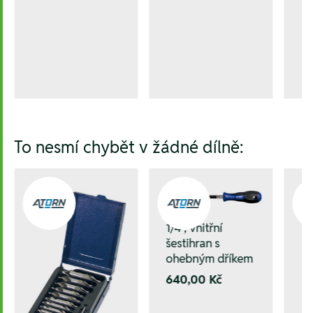
To nesmí chybět v žádné dílně:
1/4", vnitřní
šestihran s
ohebným dříkem
640,00 Kč