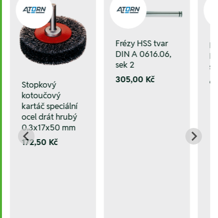
Frézy HSS tvar
Fr
DIN A 0616.06,
DI
sek 2
se
305,00 Kč
6
Stopkový
kotoučový
kartáč speciální
ocel drát hrubý
0.3x17x50 mm
172,50 Kč