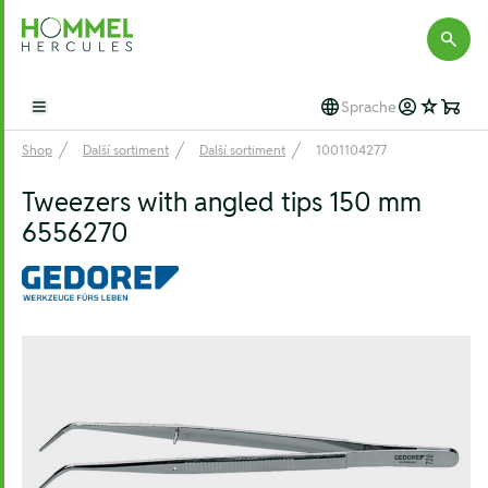
Hommel Hercules
Sprache
Open main menu
Shop
Další sortiment
Další sortiment
1001104277
Tweezers with angled tips 150 mm
6556270