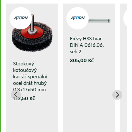
Frézy HSS tvar
Fr
DIN A 0616.06,
DI
sek 2
se
305,00 Kč
6
Stopkový
kotoučový
kartáč speciální
ocel drát hrubý
0.3x17x50 mm
172,50 Kč