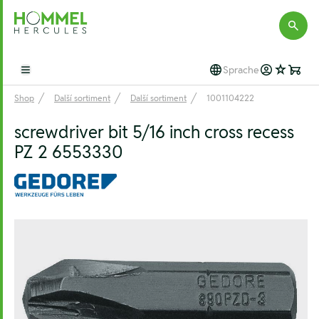
Hommel Hercules
Sprache
Open main menu
Shop
Další sortiment
Další sortiment
1001104222
screwdriver bit 5/16 inch cross recess
PZ 2 6553330