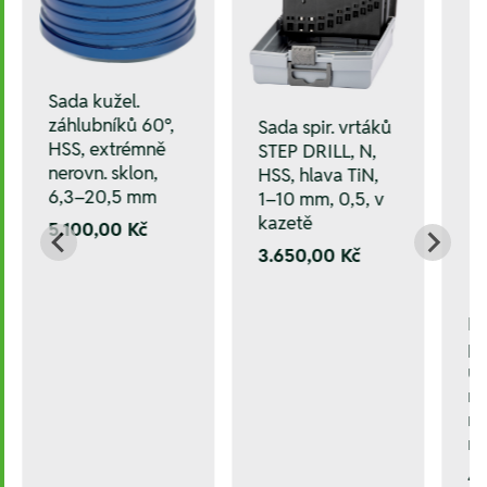
Sada kužel.
záhlubníků 60°,
Sada spir. vrtáků
HSS, extrémně
STEP DRILL, N,
nerovn. sklon,
HSS, hlava TiN,
6,3–20,5 mm
1–10 mm, 0,5, v
kazetě
5.100,00 Kč
3.650,00 Kč
L
p
ú
mm
mm
m
4.