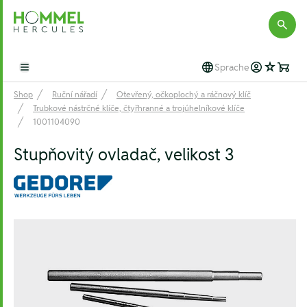
Hommel Hercules
Sprache
Open main menu
Shop
Ruční nářadí
Otevřený, očkoplochý a ráčnový klíč
Trubkové nástrčné klíče, čtyřhranné a trojúhelníkové klíče
1001104090
Stupňovitý ovladač, velikost 3