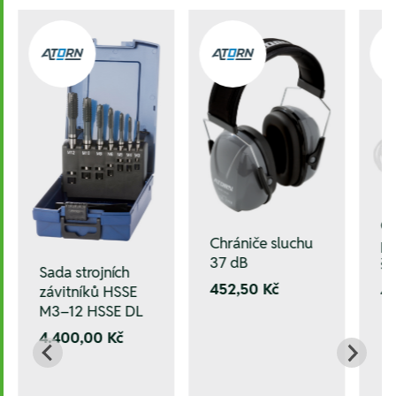
O
Chrániče sluchu
po
37 dB
šp
Sada strojních
452,50 Kč
42
závitníků HSSE
M3–12 HSSE DL
4.400,00 Kč