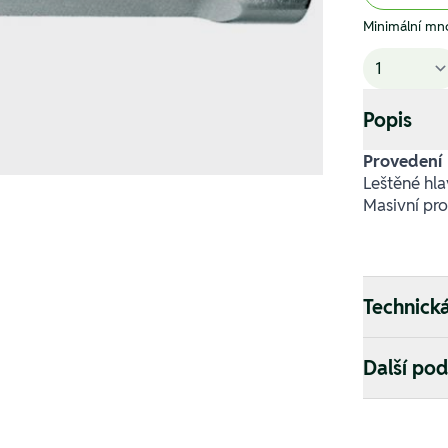
Minimální mno
Popis
Provedení
Leštěné hl
Masivní pr
Technick
Další po