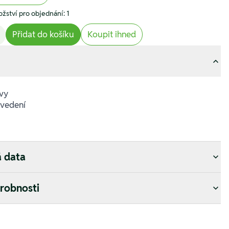
žství pro objednání: 1
Přidat do košíku
Koupit ihned
avy
ovedení
á data
drobnosti