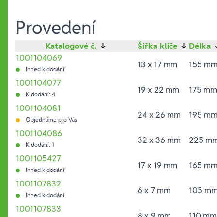
Provedení
Katalogové č.
↓
Šířka klíče
↓
Délka
1001104069
13 x 17 mm
155 m
Ihned k dodání
1001104077
19 x 22 mm
175 mm
K dodání: 4
1001104081
24 x 26 mm
195 m
Objednáme pro Vás
1001104086
32 x 36 mm
225 m
K dodání: 1
1001105427
17 x 19 mm
165 m
Ihned k dodání
1001107832
6 x 7 mm
105 m
Ihned k dodání
1001107833
8 x 9 mm
110 mm