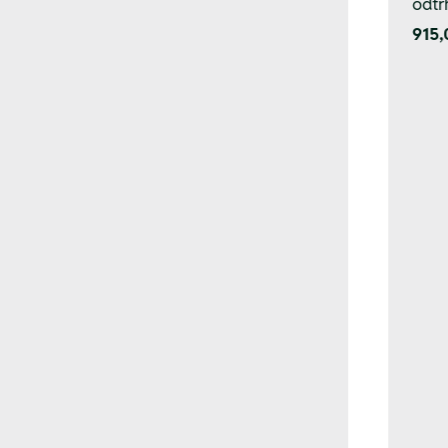
odtr
915,