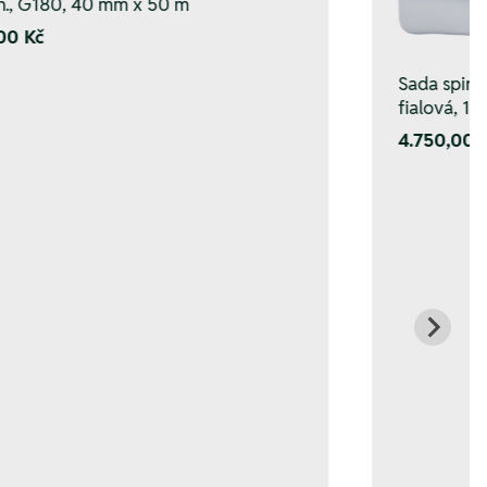
h., G180, 40 mm x 50 m
00 Kč
Sada spir.
fialová, 1–
4.750,00 