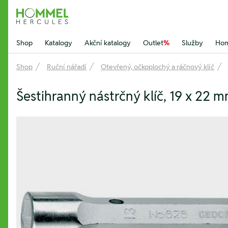
Hommel Hercules
Shop
Katalogy
Akční katalogy
Outlet
%
Služby
Hom
Shop
Ruční nářadí
Otevřený, očkoplochý a ráčnový klíč
Šestihranný nástrčný klíč, 19 x 22 