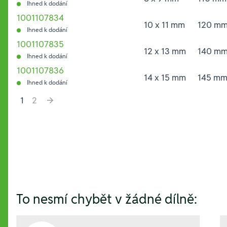
Ihned k dodání
1001107834
10 x 11 mm
120 m
Ihned k dodání
1001107835
12 x 13 mm
140 m
Ihned k dodání
1001107836
14 x 15 mm
145 m
Ihned k dodání
1
2
Hesla:
To nesmí chybět v žádné dílně: