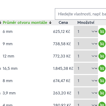
Ausführungen
↓
Průměr otvoru montáže
↓
Cena
Množství
m
6 mm
625,12 Kč
Wa
9 mm
738,58 Kč
Wa
m
12 mm
772,33 Kč
Wa
m
16,5 mm
1.845,38 Kč
Wa
m
8 mm
674,47 Kč
Wa
m
3,9 mm
263,20 Kč
Wa
4 mm
280,92 Kč