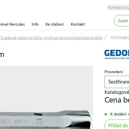
Kontakt
Jaz
Input (
mel Hercules
Info
Ke stažení
Kontakt
Trubkové nástrčné klíče, čtyřhranné a trojúhelníkové klíče
10011040
mm
Provedení
Katalogové
Cena b
K dodání: 
Přidat do