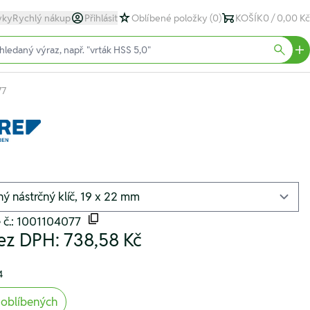
yky
Rychlý nákup
Přihlásit
Oblíbené položky
(0)
KOŠÍK
0 / 0,00 Kč
text)
Searc
77
 č.: 1001104077
ez DPH:
738,58 Kč
4
 oblíbených