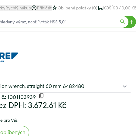
yky
Rychlý nákup
Přihlásit
Oblíbené položky
(0)
KOŠÍK
0 / 0,00 Kč
text)
Searc
 č.: 1001103939
ez DPH:
3.672,61 Kč
e pro Vás
 oblíbených