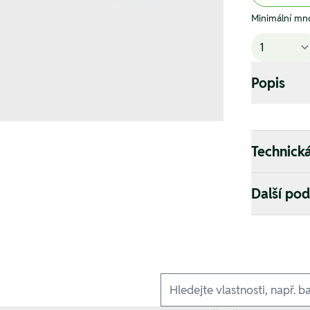
Minimální mno
Popis
Technick
Další po
Ausführungen