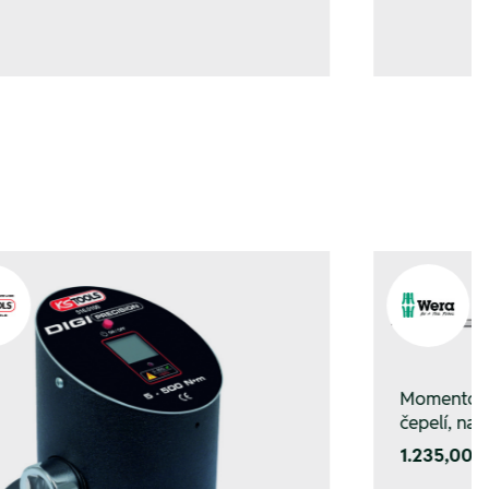
Momentový
čepelí, na
1.235,00 