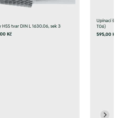
Upínací š
y HSS tvar DIN L 1630.06, sek 3
T06)
00 Kč
595,00 Kč