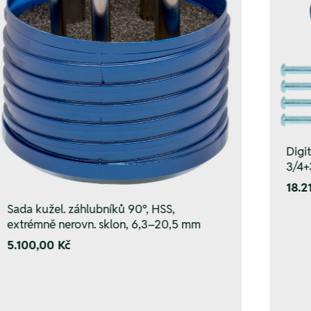
Digi
3/4+
18.2
Sada kužel. záhlubníků 90°, HSS,
extrémně nerovn. sklon, 6,3–20,5 mm
5.100,00 Kč