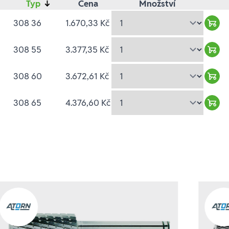
Typ
↓
Cena
Množství
308 36
1.670,33 Kč
Ware
308 55
3.377,35 Kč
Ware
308 60
3.672,61 Kč
Ware
308 65
4.376,60 Kč
Ware