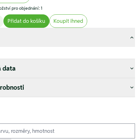
žství pro objednání: 1
Přidat do košíku
Koupit ihned
á data
drobnosti