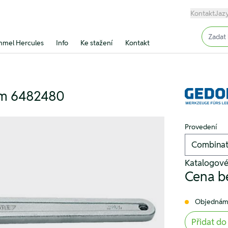
Kontakt
Jaz
Input (
mel Hercules
Info
Ke stažení
Kontakt
mm 6482480
Provedení
Katalogové
Cena b
Objednám
Přidat do