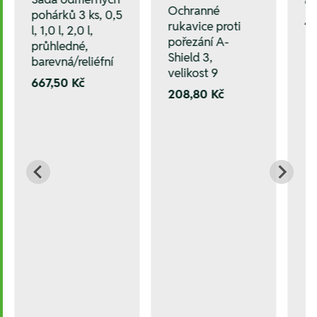
6
Ochranné
pohárků 3 ks, 0,5
4
rukavice proti
l, 1,0 l, 2,0 l,
pořezání A-
průhledné,
Shield 3,
barevná/reliéfní
velikost 9
667,50 Kč
208,80 Kč