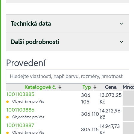
Technická data
Další podrobnosti
Provedení
Ausführungen
Katalogové č.
↓
Typ
↓
Cena
Množ
1001103885
306
13.073,25
105
Kč
Objednáme pro Vás
1001103886
14.212,96
306 110
Kč
Objednáme pro Vás
1001103887
14.947,73
306 115
Kč
Objednáme pro Vás