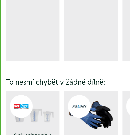
To nesmí chybět v žádné dílně:
R
dr
Sada odměrných