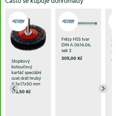
Často se kupuje dohromady
Frézy HSS tvar
Fr
DIN A 0616.06,
DI
sek 2
se
305,00 Kč
6
Stopkový
kotoučový
kartáč speciální
ocel drát hrubý
0.3x17x50 mm
172,50 Kč