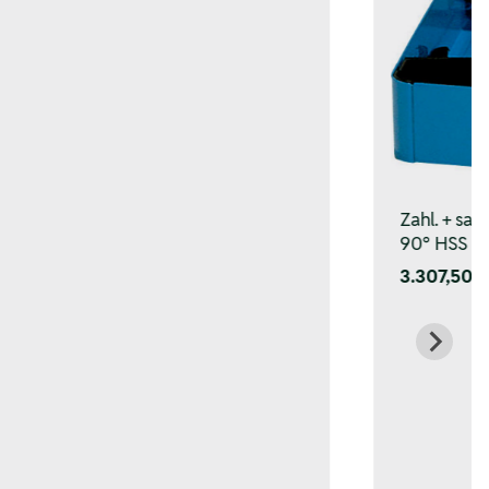
Zahl. + sad
90° HSS ø 
3.307,50 