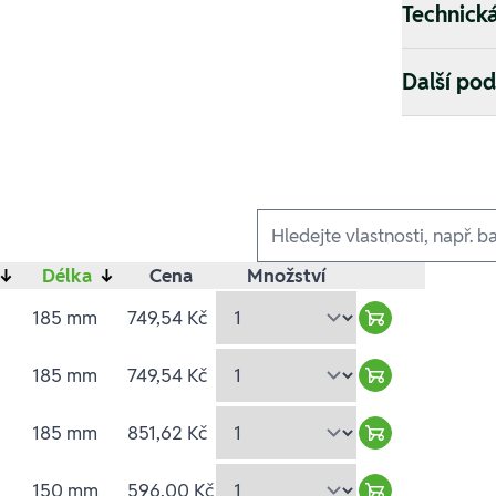
Technick
Další po
Ausführungen
↓
Délka
↓
Cena
Množství
185 mm
749,54 Kč
Warenkorb hin
185 mm
749,54 Kč
Warenkorb hin
185 mm
851,62 Kč
Warenkorb hin
150 mm
596,00 Kč