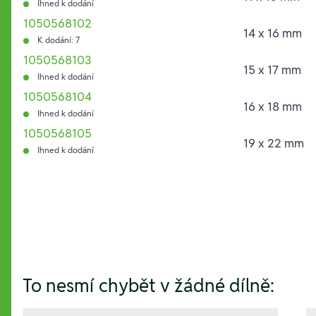
Ihned k dodání
1050568102
14 x 16 mm
K dodání: 7
1050568103
15 x 17 mm
Ihned k dodání
1050568104
16 x 18 mm
Ihned k dodání
1050568105
19 x 22 mm
Ihned k dodání
Hesla:
To nesmí chybět v žádné dílně: