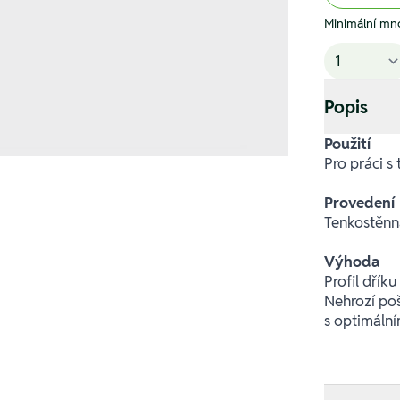
Minimální mno
Popis
Použití
Pro práci s
Provedení
Tenkostěnn
Výhoda
Profil dřík
Nehrozí poš
s optimáln