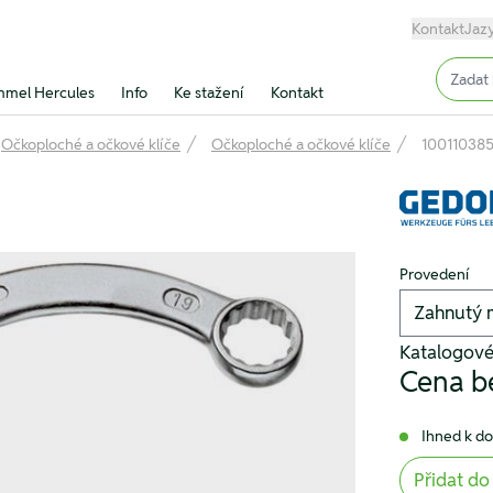
Kontakt
Jaz
Input (
mel Hercules
Info
Ke stažení
Kontakt
Očkoploché a očkové klíče
Očkoploché a očkové klíče
10011038
Provedení
Katalogové
Cena b
Ihned k d
Přidat do