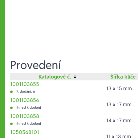
Provedení
Katalogové č.
↓
Šířka klíče
1001103855
13 x 15 mm
K dodání: 6
1001103856
13 x 17 mm
Ihned k dodání
1001103858
14 x 17 mm
Ihned k dodání
1050568101
11 x 13 mm