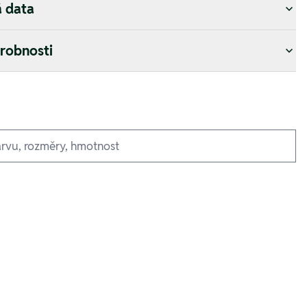
á data
drobnosti
zufügen
zufügen
zufügen