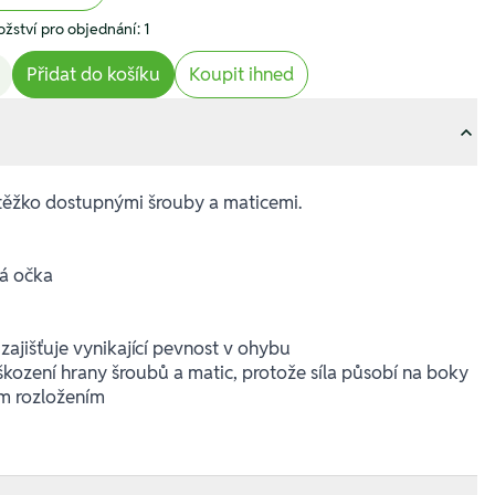
žství pro objednání: 1
Přidat do košíku
Koupit ihned
 těžko dostupnými šrouby a maticemi.
á očka
u zajišťuje vynikající pevnost v ohybu
kození hrany šroubů a matic, protože síla působí na boky
ím rozložením