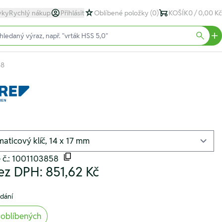
yky
Rychlý nákup
Přihlásit
Oblíbené položky
(0)
KOŠÍK
0 / 0,00 Kč
text)
Searc
58
 č.: 1001103858
ez DPH:
851,62 Kč
odání
 oblíbených