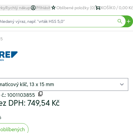
yky
Rychlý nákup
Přihlásit
Oblíbené položky
(0)
KOŠÍK
0 / 0,00 Kč
text)
Searc
55
 č.: 1001103855
ez DPH:
749,54 Kč
6
 oblíbených