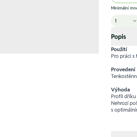
Minimální mno
Popis
Použití
Pro práci s
Provedení
Tenkostěnn
Výhoda
Profil dřík
Nehrozí poš
s optimáln