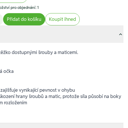
žství pro objednání: 1
Přidat do košíku
Koupit ihned
 těžko dostupnými šrouby a maticemi.
á očka
u zajišťuje vynikající pevnost v ohybu
kození hrany šroubů a matic, protože síla působí na boky
ím rozložením