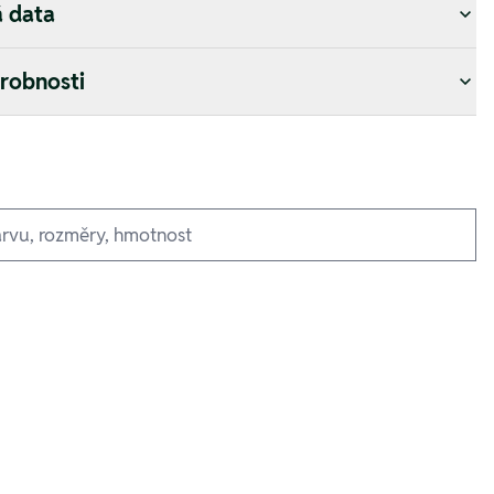
á data
drobnosti
zufügen
zufügen
zufügen