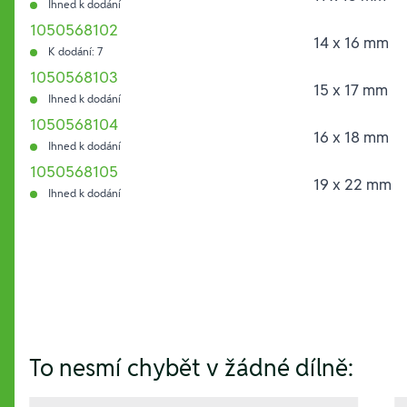
Ihned k dodání
1050568102
14 x 16 mm
K dodání: 7
1050568103
15 x 17 mm
Ihned k dodání
1050568104
16 x 18 mm
Ihned k dodání
1050568105
19 x 22 mm
Ihned k dodání
Hesla:
To nesmí chybět v žádné dílně: