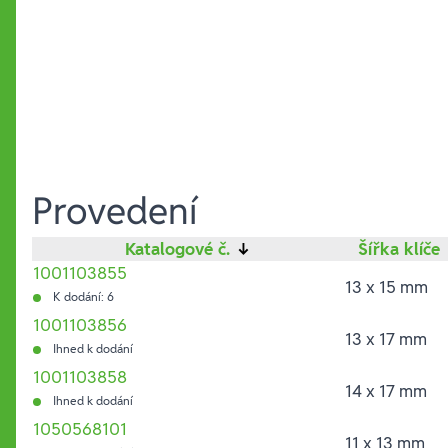
Provedení
Katalogové č.
↓
Šířka klíče
1001103855
13 x 15 mm
K dodání: 6
1001103856
13 x 17 mm
Ihned k dodání
1001103858
14 x 17 mm
Ihned k dodání
1050568101
11 x 13 mm