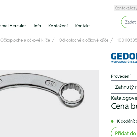
Kontakt
Jaz
Input (
mel Hercules
Info
Ke stažení
Kontakt
Očkoploché a očkové klíče
Očkoploché a očkové klíče
10011038
Provedení
Katalogové
Cena b
K dodání: 
Přidat do