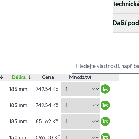
Technick
Další po
Ausführungen
↓
Délka
↓
Cena
Množství
185 mm
749,54 Kč
Warenkorb hin
185 mm
749,54 Kč
Warenkorb hin
185 mm
851,62 Kč
Warenkorb hin
150 mm
596,00 Kč