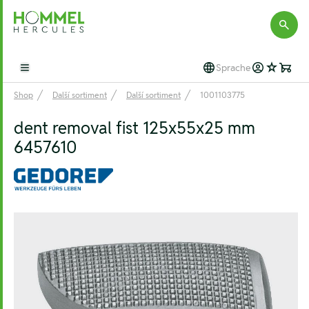
Hommel Hercules
Sprache
Open main menu
Shop
Další sortiment
Další sortiment
1001103775
dent removal fist 125x55x25 mm
6457610