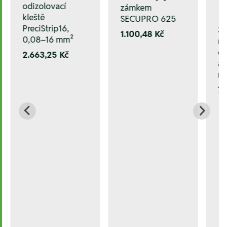
odizolovací
zámkem
kleště
SECUPRO 625
PreciStrip16,
3
1.100,48 Kč
0,08–16 mm²
mě
ce
2.663,25 Kč
a 
na
7.