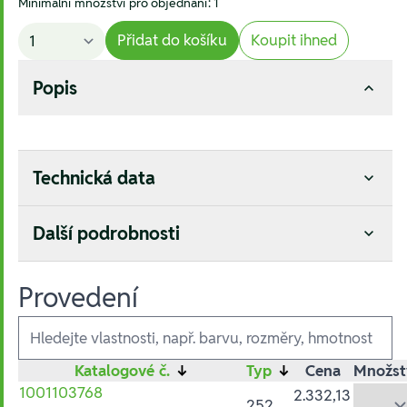
Minimální množství pro objednání: 1
Přidat do košíku
Koupit ihned
Popis
Technická data
Další podrobnosti
Provedení
Ausführungen
Katalogové č.
↓
Typ
↓
Cena
Množst
1001103768
2.332,13
252