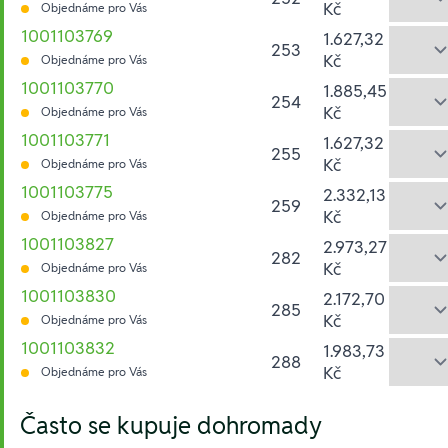
Kč
Objednáme pro Vás
1001103769
1.627,32
253
Kč
Objednáme pro Vás
1001103770
1.885,45
254
Kč
Objednáme pro Vás
1001103771
1.627,32
255
Kč
Objednáme pro Vás
1001103775
2.332,13
259
Kč
Objednáme pro Vás
1001103827
2.973,27
282
Kč
Objednáme pro Vás
1001103830
2.172,70
285
Kč
Objednáme pro Vás
1001103832
1.983,73
288
Kč
Objednáme pro Vás
Hesla:
Často se kupuje dohromady