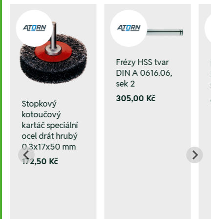
Frézy HSS tvar
Fr
DIN A 0616.06,
DI
sek 2
se
305,00 Kč
6
Stopkový
kotoučový
kartáč speciální
ocel drát hrubý
0.3x17x50 mm
172,50 Kč