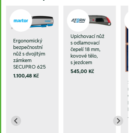
Upichovací nůž
Ergonomický
s odlamovací
bezpečnostní
čepelí 18 mm,
nůž s dvojitým
kovové tělo,
zámkem
s jezdcem
SECUPRO 625
545,00 Kč
1.100,48 Kč
Še
mě
dř
po
po
--