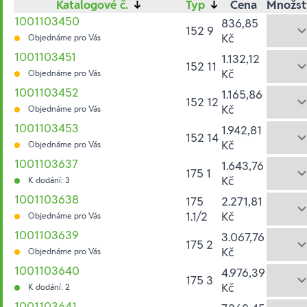
Katalogové č.
↓
Typ
↓
Cena
Množst
1001103450
836,85
152 9
Kč
Objednáme pro Vás
1001103451
1.132,12
152 11
Kč
Objednáme pro Vás
1001103452
1.165,86
152 12
Kč
Objednáme pro Vás
1001103453
1.942,81
152 14
Kč
Objednáme pro Vás
1001103637
1.643,76
175 1
Kč
K dodání: 3
1001103638
175
2.271,81
1.1/2
Kč
Objednáme pro Vás
1001103639
3.067,76
175 2
Kč
Objednáme pro Vás
1001103640
4.976,39
175 3
Kč
K dodání: 2
1001103641