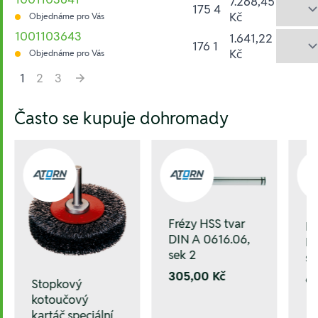
7.268,45
175 4
Kč
Objednáme pro Vás
1001103643
1.641,22
176 1
Kč
Objednáme pro Vás
1
2
3
Hesla:
Často se kupuje dohromady
Frézy HSS tvar
Fr
DIN A 0616.06,
DI
sek 2
se
305,00 Kč
6
Stopkový
kotoučový
kartáč speciální