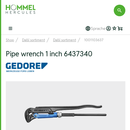
Hommel Hercules
Sprache
Open main menu
Shop
Další sortiment
Další sortiment
1001103637
Pipe wrench 1 inch 6437340