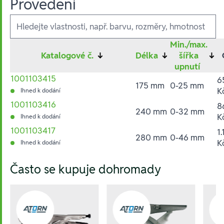
Provedení
Ausführungen
Min./max.
Katalogové č.
↓
Délka
↓
šířka
↓
upnutí
1001103415
6
175 mm
0-25 mm
K
Ihned k dodání
1001103416
8
240 mm
0-32 mm
K
Ihned k dodání
1001103417
1
280 mm
0-46 mm
K
Ihned k dodání
Hesla:
Často se kupuje dohromady