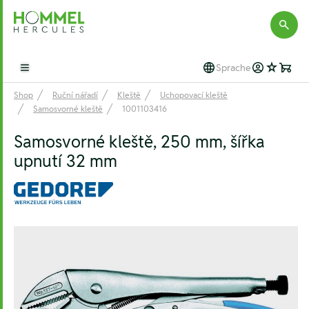
Hommel Hercules
Sprache
Open main menu
Shop
Ruční nářadí
Kleště
Uchopovací kleště
Samosvorné kleště
1001103416
Samosvorné kleště, 250 mm, šířka
upnutí 32 mm