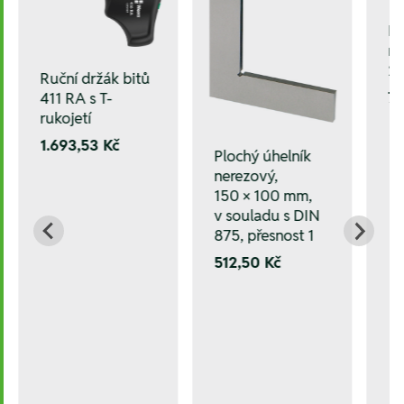
M
ru
2,
Ruční držák bitů
7
411 RA s T-
rukojetí
1.693,53 Kč
Plochý úhelník
nerezový,
150 × 100 mm,
v souladu s DIN
875, přesnost 1
512,50 Kč