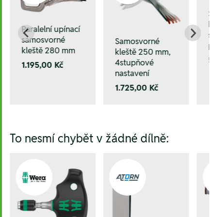
S
kl
Paralelní upínací
st
samosvorné
Samosvorné
pů
kleště 280 mm
kleště 250 mm,
5
4stupňové
1.195,00 Kč
nastavení
1.725,00 Kč
To nesmí chybět v žádné dílně: