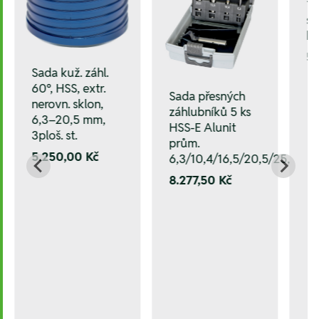
1,
s 
hl
5
Sada kuž. záhl.
60°, HSS, extr.
Sada přesných
nerovn. sklon,
záhlubníků 5 ks
6,3–20,5 mm,
HSS-E Alunit
3ploš. st.
prům.
5.250,00 Kč
6,3/10,4/16,5/20,5/25,0 m
8.277,50 Kč