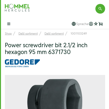
Hommel Hercules
Sprache
Open main menu
Shop
Další sortiment
Další sortiment
1001103249
Power screwdriver bit 2.1/2 inch
hexagon 95 mm 6371730