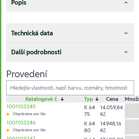
Popis
Technická data
Další podrobnosti
Provedení
Ausführungen
Katalogové č.
↓
Typ
↓
Cena
Množs
1001103245
K 64
14.059,84
75
Kč
Objednáme pro Vás
1001103246
K 64
14.948,16
80
Kč
Objednáme pro Vás
1001103247