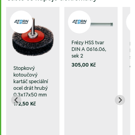
Frézy HSS tvar
Fr
DIN A 0616.06,
DI
sek 2
se
305,00 Kč
6
Stopkový
kotoučový
kartáč speciální
ocel drát hrubý
0.3x17x50 mm
172,50 Kč