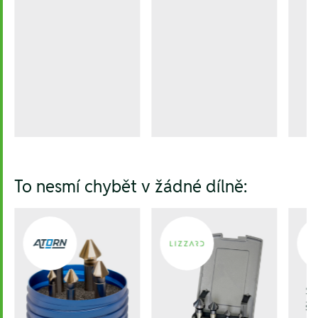
To nesmí chybět v žádné dílně:
Še
šr