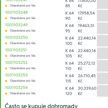
K 64
17.600,00
85
Kč
Objednáme pro Vás
1001103248
K 64
17.958,54
90
Kč
Objednáme pro Vás
1001103249
K 64
19.463,51
95
Kč
Objednáme pro Vás
1001103250
K 64
22.440,14
100
Kč
Objednáme pro Vás
1001103251
K 64
22.440,14
105
Kč
Objednáme pro Vás
1001103252
K 64
25.272,12
110
Kč
Objednáme pro Vás
1001103253
K 64
26.710,45
115
Kč
Objednáme pro Vás
1001103254
K 64
30.339,60
120
Kč
Objednáme pro Vás
Hesla:
Často se kupuje dohromady