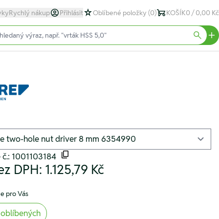
yky
Rychlý nákup
Přihlásit
Oblíbené položky
(0)
KOŠÍK
0 / 0,00 Kč
text)
Searc
 č.: 1001103184
ez DPH:
1.125,79 Kč
e pro Vás
 oblíbených