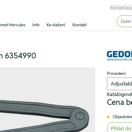
Kontakt
Jaz
Input (
mel Hercules
Info
Ke stažení
Kontakt
mm 6354990
Provedení
Katalogové
Cena b
Objednám
Přidat do