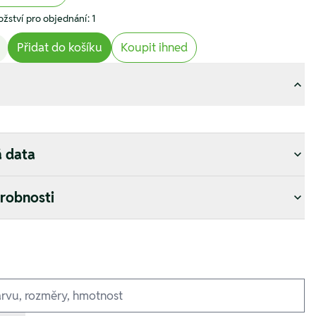
žství pro objednání: 1
Přidat do košíku
Koupit ihned
á data
drobnosti