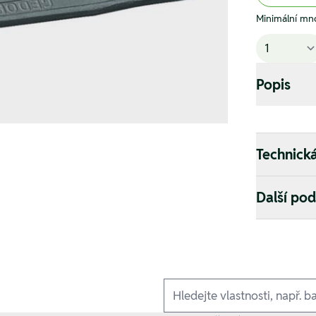
Minimální mno
Popis
Technick
Další po
Ausführungen