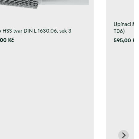
Upínací š
y HSS tvar DIN L 1630.06, sek 3
T06)
00 Kč
595,00 Kč