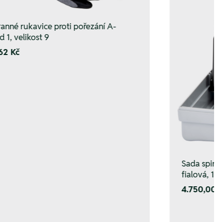
anné rukavice proti pořezání A-
d 1, velikost 9
62 Kč
Sada spir.
fialová, 1–
4.750,00 