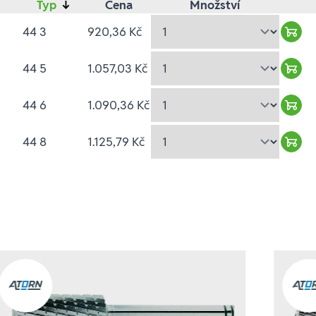
Typ
↓
Cena
Množství
44 3
920,36 Kč
Ware
44 5
1.057,03 Kč
Ware
44 6
1.090,36 Kč
Ware
44 8
1.125,79 Kč
Ware