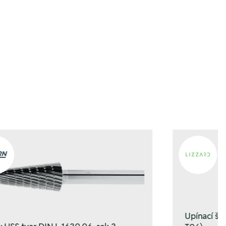
gen
gen
Upínací š