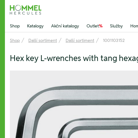
Hommel Hercules
Shop
Katalogy
Akční katalogy
Outlet
%
Služby
Hom
Shop
Další sortiment
Další sortiment
1001103152
Hex key L-wrenches with tang hex