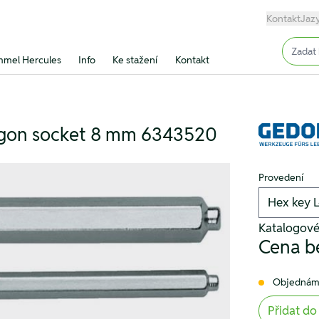
Kontakt
Jaz
Input (
mel Hercules
Info
Ke stažení
Kontakt
agon socket 8 mm 6343520
Provedení
Katalogové
Cena b
Objednám
Přidat do