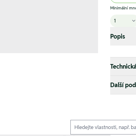
Minimální mno
Popis
Technick
Další po
Ausführungen