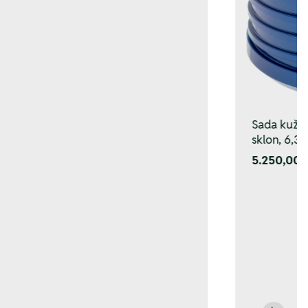
Sada kuž. z
sklon, 6,3–
5.250,00 