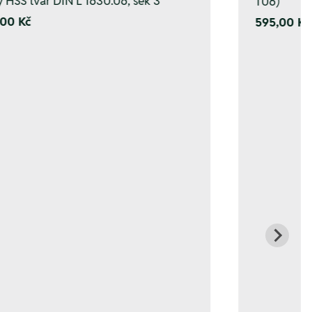
y HSS tvar DIN L 1630.06, sek 3
T06)
00 Kč
595,00 Kč