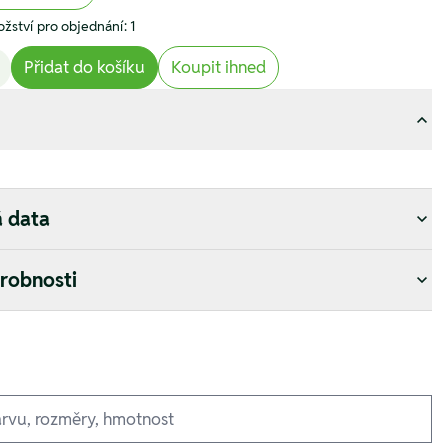
žství pro objednání: 1
Přidat do košíku
Koupit ihned
á data
drobnosti