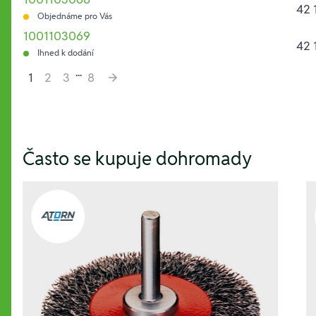
42 
Objednáme pro Vás
1001103069
42 
Ihned k dodání
...
1
2
3
8
Hesla:
Často se kupuje dohromady