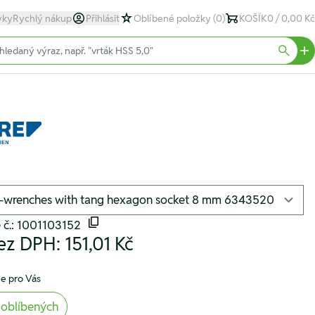
yky
Rychlý nákup
Přihlásit
Oblíbené položky
(0)
KOŠÍK
0 / 0,00 Kč
text)
Searc
 č.: 1001103152
ez DPH:
151,01 Kč
e pro Vás
 oblíbených