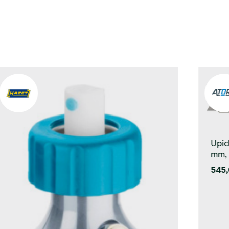
Upic
mm, 
545,