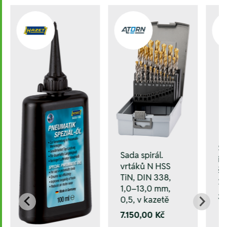
S
Sada spirál.
i
vrtáků N HSS
šr
TiN, DIN 338,
2
1,0–13,0 mm,
3.
0,5, v kazetě
7.150,00 Kč