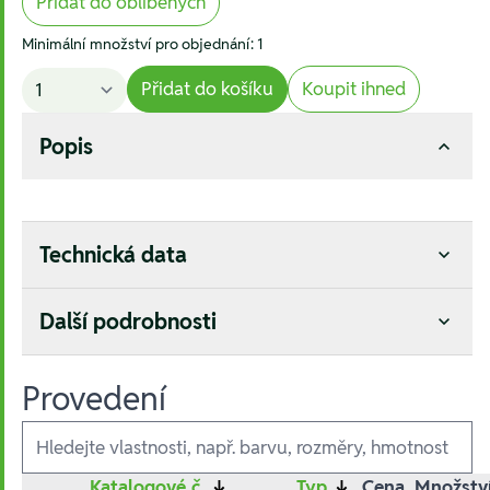
Přidat do oblíbených
Minimální množství pro objednání: 1
Přidat do košíku
Koupit ihned
Popis
Technická data
Další podrobnosti
Provedení
Ausführungen
Katalogové č.
↓
Typ
↓
Cena
Množstv