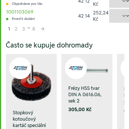
42 12
Kč
Objednáme pro Vás
1001103069
252,24
42 14
Kč
Ihned k dodání
...
1
2
3
8
Hesla:
Často se kupuje dohromady
Frézy HSS tvar
Fr
DIN A 0616.06,
DI
sek 2
se
305,00 Kč
6
Stopkový
kotoučový
kartáč speciální