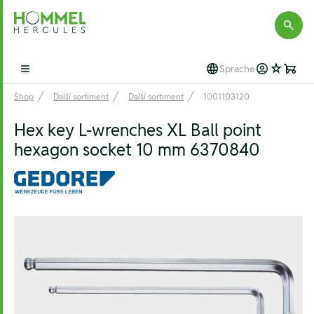
Hommel Hercules
Sprache
Open main menu
Shop
Další sortiment
Další sortiment
1001103120
Hex key L-wrenches XL Ball point
hexagon socket 10 mm 6370840