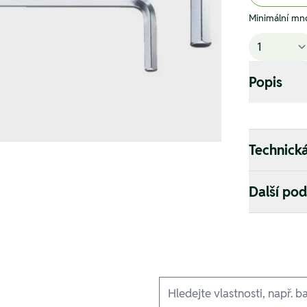
Minimální mno
Popis
Technick
Další po
Ausführungen