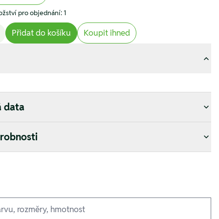
žství pro objednání: 1
Přidat do košíku
Koupit ihned
á data
drobnosti