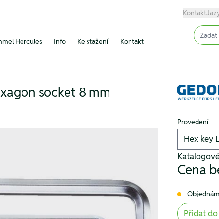
Kontakt
Jaz
Input (
mel Hercules
Info
Ke stažení
Kontakt
hexagon socket 8 mm
Provedení
Katalogové
Cena b
Objednám
Přidat do