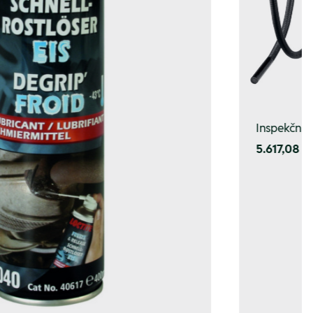
Inspekční
5.617,08 K