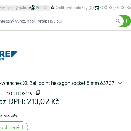
yky
Rychlý nákup
Přihlásit
Oblíbené položky
(0)
KOŠÍK
0 / 0,00 Kč
text)
Searc
 č.: 1001103119
ez DPH:
213,02 Kč
e pro Vás
 oblíbených