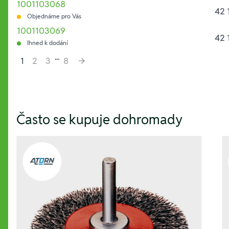
1001103068
42 
Objednáme pro Vás
1001103069
42 
Ihned k dodání
...
1
2
3
8
Hesla:
Často se kupuje dohromady