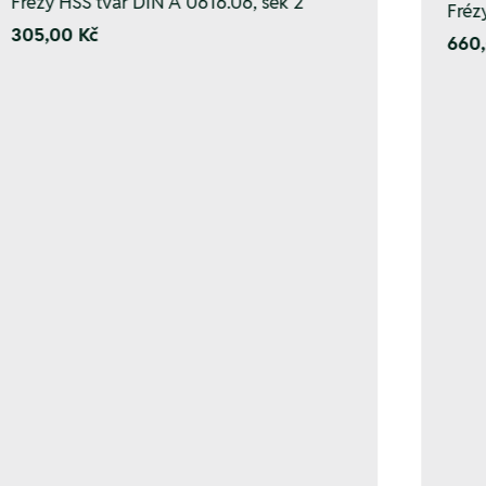
Frézy HSS tvar DIN A 0616.06, sek 2
Fréz
305,00 Kč
660,