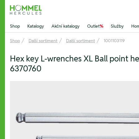
Hommel Hercules
Shop
Katalogy
Akční katalogy
Outlet
%
Služby
Hom
Shop
Další sortiment
Další sortiment
1001103119
Hex key L-wrenches XL Ball point 
6370760