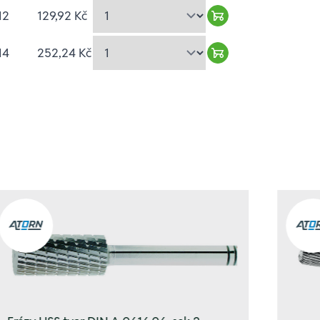
12
129,92 Kč
Warenkorb hinzufü
14
252,24 Kč
Warenkorb hinzufü