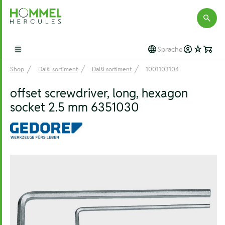
Hommel Hercules
Sprache
Open main menu
Shop
Další sortiment
Další sortiment
1001103104
offset screwdriver, long, hexagon
socket 2.5 mm 6351030