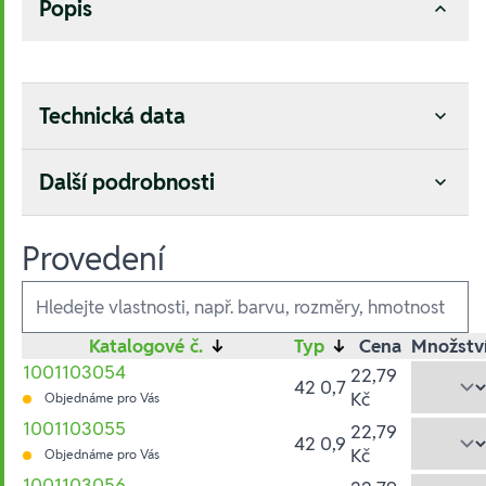
Popis
Technická data
Další podrobnosti
Provedení
Ausführungen
Katalogové č.
↓
Typ
↓
Cena
Množstv
1001103054
22,79
42 0,7
Kč
Objednáme pro Vás
1001103055
22,79
42 0,9
Kč
Objednáme pro Vás
1001103056