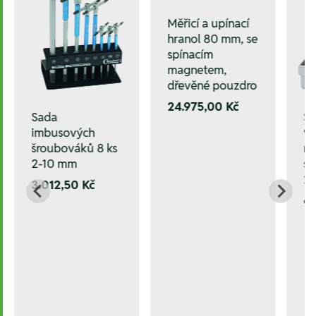
Měřicí a upínací
hranol 80 mm, se
spínacím
magnetem,
dřevěné pouzdro
24.975,00 Kč
Sada
Sa
imbusových
90
šroubováků 8 ks
ne
2-10 mm
sp
2
3.012,50 Kč
6