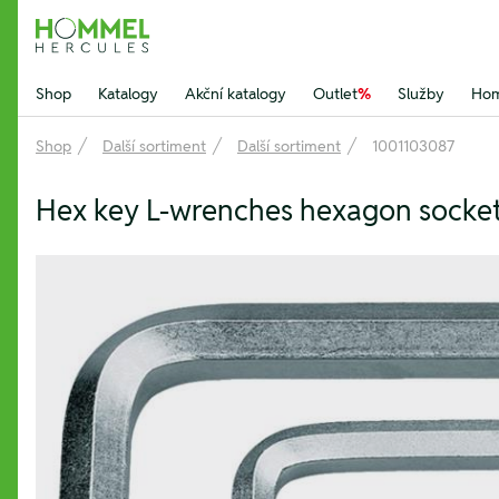
Hommel Hercules
Shop
Katalogy
Akční katalogy
Outlet
%
Služby
Hom
Shop
Další sortiment
Další sortiment
1001103087
Hex key L-wrenches hexagon socket