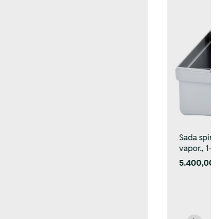
Sada spir. 
vapor., 1–
5.400,00 