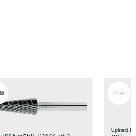
gen
gen
Upínací š