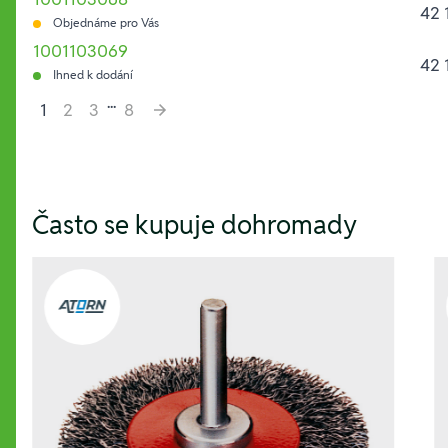
42 
Objednáme pro Vás
1001103069
42 
Ihned k dodání
...
1
2
3
8
Hesla:
Často se kupuje dohromady