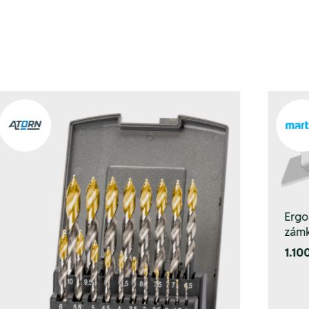
Ergo
zám
1.10