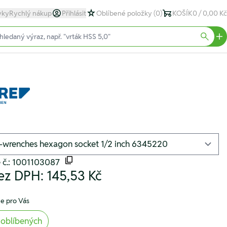
yky
Rychlý nákup
Přihlásit
Oblíbené položky
(0)
KOŠÍK
0 / 0,00 Kč
text)
Searc
 č.: 1001103087
ez DPH:
145,53 Kč
e pro Vás
 oblíbených