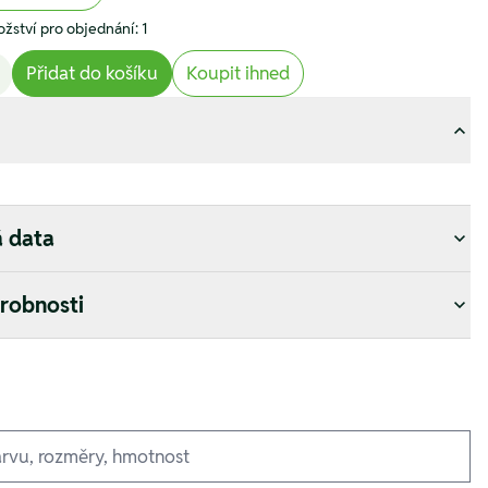
žství pro objednání: 1
Přidat do košíku
Koupit ihned
á data
drobnosti