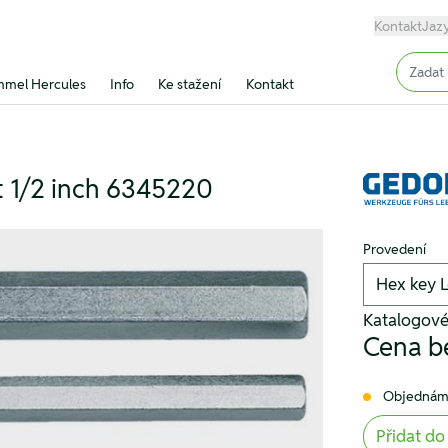
Kontakt
Jaz
Input (
mel Hercules
Info
Ke stažení
Kontakt
 1/2 inch 6345220
Provedení
Katalogové
Cena b
Objednám
Přidat do