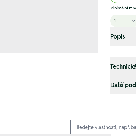
Minimální mno
Popis
Technick
Další po
Ausführungen