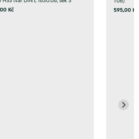
y HSS tvar DIN L 1630.06, sek 3
T06)
00 Kč
595,00 Kč