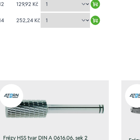
12
129,92 Kč
Warenkorb hinzufü
14
252,24 Kč
Warenkorb hinzufü
Frézy HSS tvar DIN A 0616.06, sek 2