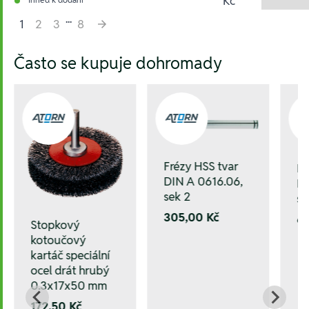
Kč
...
1
2
3
8
Hesla:
Často se kupuje dohromady
Frézy HSS tvar
Fr
DIN A 0616.06,
DI
sek 2
se
305,00 Kč
6
Stopkový
kotoučový
kartáč speciální
ocel drát hrubý
0.3x17x50 mm
172,50 Kč