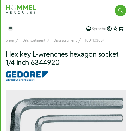
Hommel Hercules
Sprache
Open main menu
Shop
Další sortiment
Další sortiment
1001103084
Hex key L-wrenches hexagon socket
1/4 inch 6344920