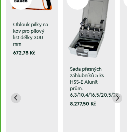
Oc
Oblouk pilky na
A
kov pro pilový
23
list délky 300
mm
672,78 Kč
Sada přesných
záhlubníků 5 ks
HSS-E Alunit
prům.
6,3/10,4/16,5/20,5/25,0 m
8.277,50 Kč