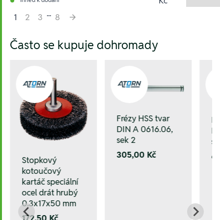
Kč
...
1
2
3
8
Hesla:
Často se kupuje dohromady
Frézy HSS tvar
Fr
DIN A 0616.06,
DI
sek 2
se
305,00 Kč
6
Stopkový
kotoučový
kartáč speciální
ocel drát hrubý
0.3x17x50 mm
172,50 Kč