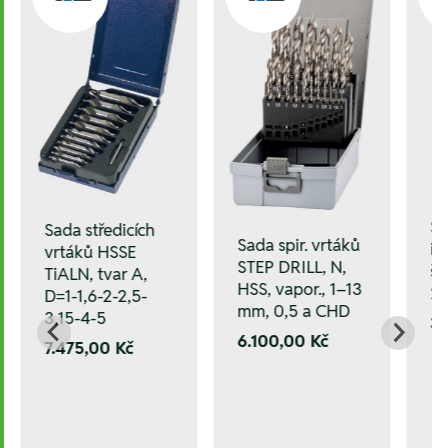
S
Sada středicích
Sada spir. vrtáků
i
vrtáků HSSE
STEP DRILL, N,
šr
TiALN, tvar A,
HSS, vapor., 1–13
2
D=1-1,6-2-2,5-
mm, 0,5 a CHD
3,15-4-5
3.
6.100,00 Kč
7.475,00 Kč