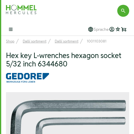
Hommel Hercules
Sprache
Open main menu
Shop
Další sortiment
Další sortiment
1001103081
Hex key L-wrenches hexagon socket
5/32 inch 6344680