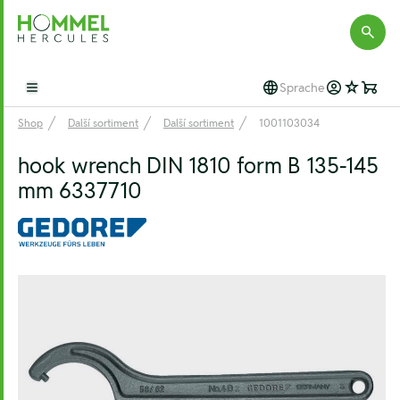
Hommel Hercules
Sprache
Open main menu
Shop
Další sortiment
Další sortiment
1001103034
hook wrench DIN 1810 form B 135-145
mm 6337710