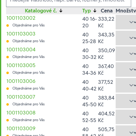
Katalogové č.
↓
Typ
↓
Cena
Množstv
1001103002
40 16-
333,22
20
Kč
Objednáme pro Vás
1001103003
40
343,35
25-28
Kč
Objednáme pro Vás
1001103004
40
350,09
30-32
Kč
Objednáme pro Vás
1001103005
40
367,40
34-36
Kč
Objednáme pro Vás
1001103006
40
377,52
40-42
Kč
Objednáme pro Vás
1001103007
40
383,84
45-50
Kč
Objednáme pro Vás
1001103008
40
404,52
52-55
Kč
Objednáme pro Vás
1001103009
40
505,75
58-62
Kč
Objednáme pro Vás