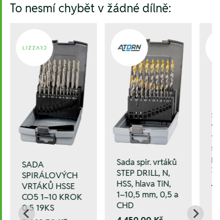
To nesmí chybět v žádné dílně:
Sa
90
tv
sk
pl
Sada spir. vrtáků
SADA
2
STEP DRILL, N,
SPIRÁLOVÝCH
HSS, hlava TiN,
4.
VRTÁKŮ HSSE
1–10,5 mm, 0,5 a
CO5 1–10 KROK
CHD
0,5 19KS
4.450,00 Kč