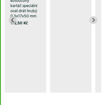
kotoučový
kartáč speciální
ocel drát hrubý
0.3x17x50 mm
172,50 Kč