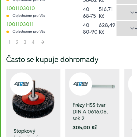
1001103010
40
516,71
68-75
Kč
Objednáme pro Vás
1001103011
40
628,49
80-90
Kč
Objednáme pro Vás
1
2
3
4
Hesla:
Často se kupuje dohromady
Frézy HSS tvar
Fr
DIN A 0616.06,
DI
sek 2
se
305,00 Kč
6
Stopkový