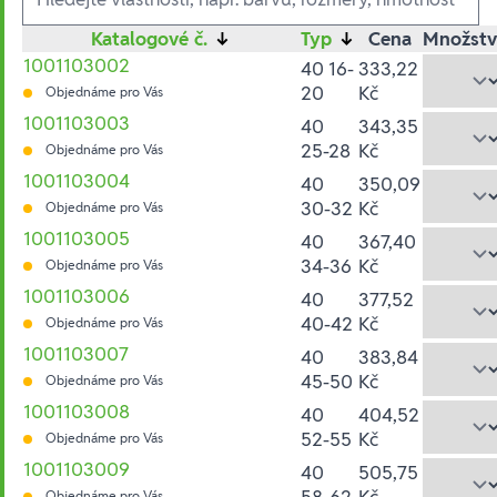
Katalogové č.
↓
Typ
↓
Cena
Množstv
1001103002
40 16-
333,22
20
Kč
Objednáme pro Vás
1001103003
40
343,35
25-28
Kč
Objednáme pro Vás
1001103004
40
350,09
30-32
Kč
Objednáme pro Vás
1001103005
40
367,40
34-36
Kč
Objednáme pro Vás
1001103006
40
377,52
40-42
Kč
Objednáme pro Vás
1001103007
40
383,84
45-50
Kč
Objednáme pro Vás
1001103008
40
404,52
52-55
Kč
Objednáme pro Vás
1001103009
40
505,75
58-62
Kč
Objednáme pro Vás