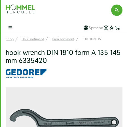
Hommel Hercules
Sprache
Open main menu
Shop
Další sortiment
Další sortiment
1001103015
hook wrench DIN 1810 form A 135-145
mm 6335420