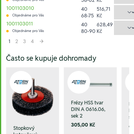
1001103010
40
516,71
68-75
Kč
Objednáme pro Vás
1001103011
40
628,49
80-90
Kč
Objednáme pro Vás
1
2
3
4
Hesla:
Často se kupuje dohromady
Frézy HSS tvar
Fr
DIN A 0616.06,
DI
sek 2
se
305,00 Kč
6
Stopkový