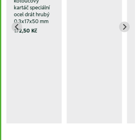
kotoučový
kartáč speciální
ocel drát hrubý
0.3x17x50 mm
172,50 Kč