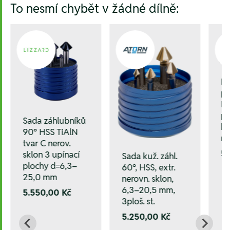
To nesmí chybět v žádné dílně:
El
po
IP
pl
Sada záhlubníků
h
90° HSS TiAlN
mě
tvar C nerov.
5
sklon 3 upínací
Sada kuž. záhl.
plochy d=6,3–
60°, HSS, extr.
25,0 mm
nerovn. sklon,
6,3–20,5 mm,
5.550,00 Kč
3ploš. st.
5.250,00 Kč
/25,0 mm